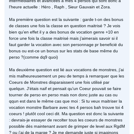
intermédiaires et avancées à mes 4 persos qui sont donc à
l'heure actuelle : Héro , Raph , Sieur Gauvain et Zora.
Ma première question est la suivante : garde t-on des bonus
de classes une fois la classe en question maitrisé ? Je vois
bien qu'en effet il y a des bonus de vocation genre +10 en
force une fois la classe maitrisé mais j'aimerais savoir si il
faut garder la vocation avec son personnage pr beneficié du
bonus ou est-ce un bonus sur les stats de base même du
perso ?(comme dq9 quoi)
Ma deuxième question est lié aux vocations de monstres, j'ai
mis malheureusement un peu de temps à remarquer que les
Coeurs de Monstres disparaissent une fois utilisé par
quelqun. J'étais naif et pensait qu'un Coeur pouvait se faire
tourner de perso en perso mais non donc juste au cas ou
qqun est dans le même cas que moi : Si tu veux maitriser la
vocation monstre Barbare avec tes 4 persos bah trouve toi 4
coeurs ! plutôt cool ceci dit. Ma question est donc la suivante
: devrais-je essayer de recolter tous les coeurs de monstres
possible dès maintenant avant de grimper de level aux RgdM
? ou j'ai de la marge ? Je me demande juste si imaginons