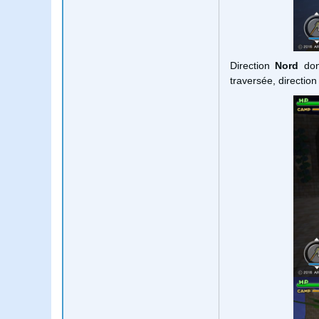
Direction
Nord
don
traversée, directio