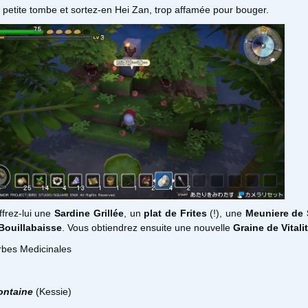
a petite tombe et sortez-en Hei Zan, trop affamée pour bouger.
offrez-lui une
Sardine Grillée
, un
plat de Frites
(!), une
Meuniere de
Bouillabaisse
. Vous obtiendrez ensuite une nouvelle
Graine de Vitali
rbes Medicinales
Fontaine
(Kessie)