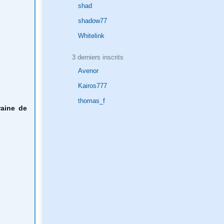
shad
shadow77
Whitelink
3 derniers inscrits
Avenor
Kairos777
thomas_f
raine de