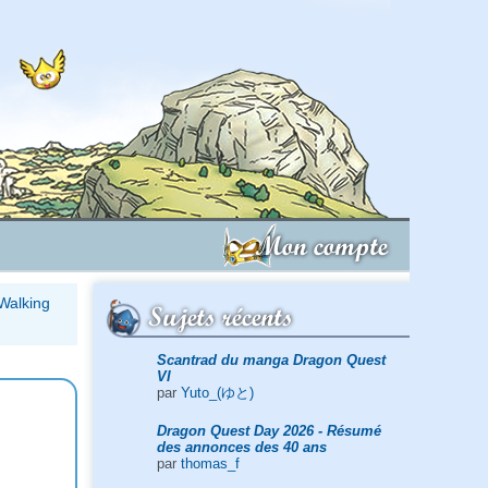
Mon compte
 Walking
Sujets récents
Scantrad du manga Dragon Quest
VI
par
Yuto_(ゆと)
Dragon Quest Day 2026 - Résumé
des annonces des 40 ans
par
thomas_f