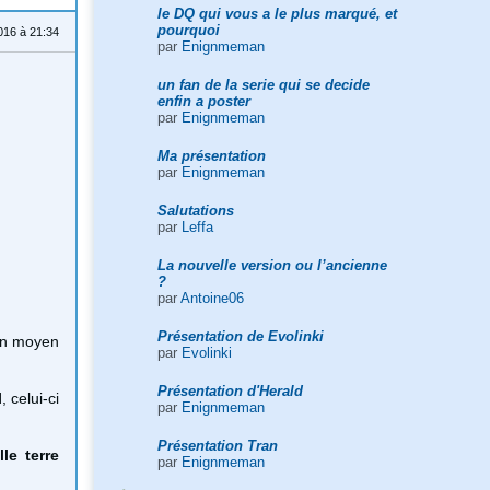
le DQ qui vous a le plus marqué, et
pourquoi
016 à 21:34
par
Enignmeman
un fan de la serie qui se decide
enfin a poster
par
Enignmeman
Ma présentation
par
Enignmeman
Salutations
par
Leffa
La nouvelle version ou l’ancienne
?
par
Antoine06
Présentation de Evolinki
 un moyen
par
Evolinki
Présentation d'Herald
l
, celui-ci
par
Enignmeman
Présentation Tran
le terre
par
Enignmeman