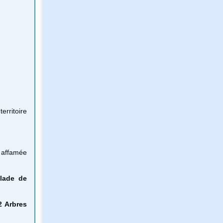
erritoire
e affamée
lade de
2 Arbres