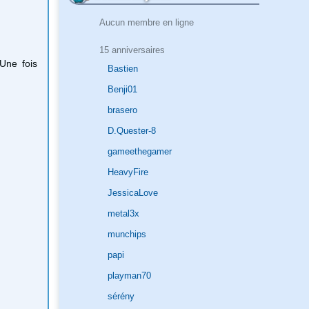
Aucun membre en ligne
15 anniversaires
 Une fois
Bastien
Benji01
brasero
D.Quester-8
gameethegamer
HeavyFire
JessicaLove
metal3x
munchips
papi
playman70
sérény