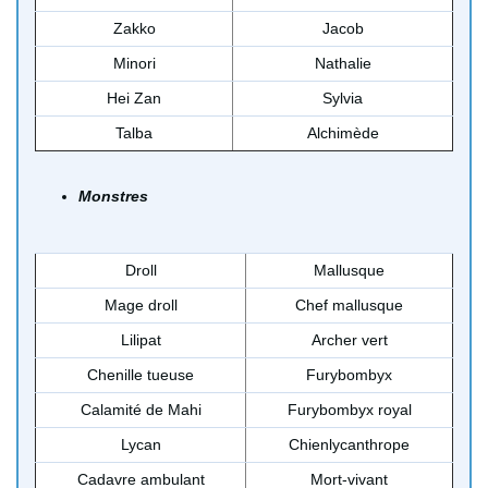
Zakko
Jacob
Minori
Nathalie
Hei Zan
Sylvia
Talba
Alchimède
Monstres
Droll
Mallusque
Mage droll
Chef mallusque
Lilipat
Archer vert
Chenille tueuse
Furybombyx
Calamité de Mahi
Furybombyx royal
Lycan
Chienlycanthrope
Cadavre ambulant
Mort-vivant