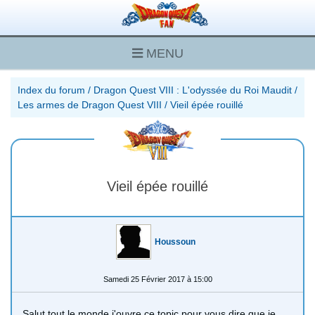
MENU
Index du forum
/
Dragon Quest VIII : L'odyssée du Roi Maudit
/
Les armes de Dragon Quest VIII
/
Vieil épée rouillé
Vieil épée rouillé
Houssoun
Samedi 25 Février 2017 à 15:00
Salut tout le monde j'ouvre ce topic pour vous dire que je