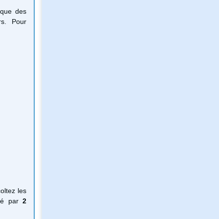
 que des
rs. Pour
oltez les
nsé par
2