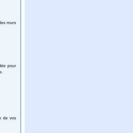
 les murs
dée pour
e.
e de vos