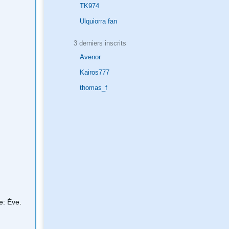
TK974
Ulquiorra fan
3 derniers inscrits
Avenor
Kairos777
thomas_f
te: Ève.