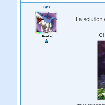
Tigali
La solution
CH
Membre
Une nouvelle aven