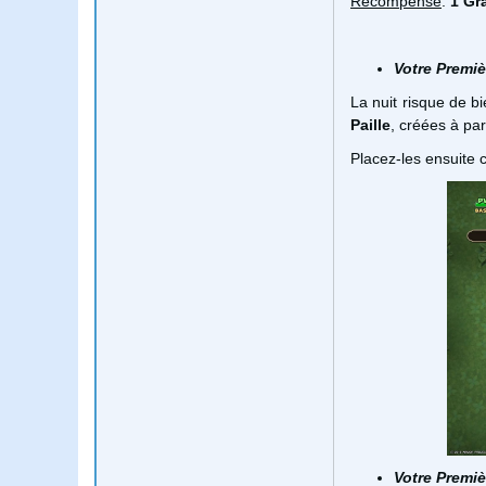
Récompense
:
1 Gr
Votre Premièr
La nuit risque de bi
Paille
,
créées à part
Placez-les ensuite 
Votre Premiè