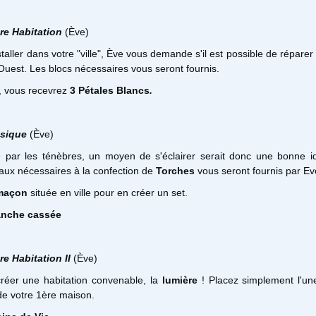
re Habitation
(Ève)
staller dans votre "ville", Ève vous demande s'il est possible de réparer
uest. Les blocs nécessaires vous seront fournis.
, vous recevrez
3 Pétales Blancs
.
asique
(Ève)
 par les ténèbres, un moyen de s'éclairer serait donc une bonne i
aux nécessaires à la confection de
Torches
vous seront fournis par Ev
 maçon
située en ville pour en créer un set.
anche cassée
re Habitation II
(Ève)
réer une habitation convenable, la
lumière
! Placez simplement l'un
 de votre 1ère maison.