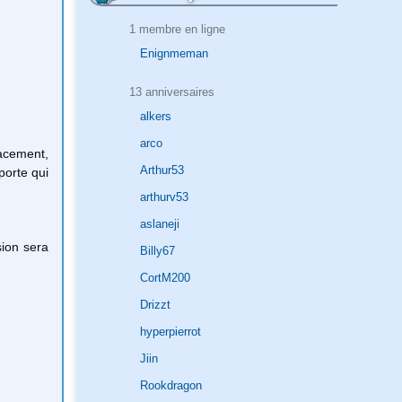
1 membre en ligne
Enignmeman
13 anniversaires
alkers
arco
lacement,
Arthur53
porte qui
arthurv53
aslaneji
sion sera
Billy67
CortM200
Drizzt
hyperpierrot
Jiin
Rookdragon