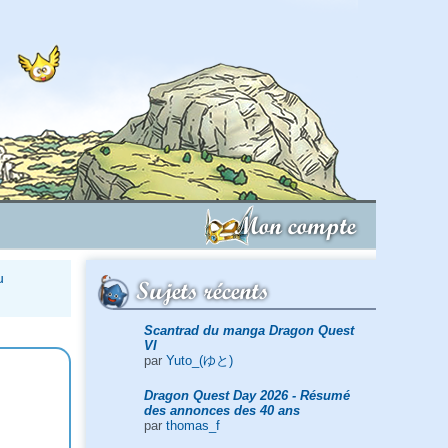
Mon compte
u
Sujets récents
Scantrad du manga Dragon Quest
VI
par
Yuto_(ゆと)
Dragon Quest Day 2026 - Résumé
des annonces des 40 ans
par
thomas_f