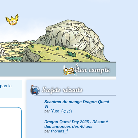
Mon compte
 pas la
Sujets récents
Scantrad du manga Dragon Quest
VI
par
Yuto_(ゆと)
Dragon Quest Day 2026 - Résumé
des annonces des 40 ans
par
thomas_f