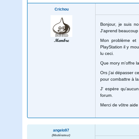
Crichou
Bonjour, je suis n
J'aprend beaucoup d
Membre
Mon problème et q
PlayStation il y mou
lu ceci.
Que mory m'offre l
Ors j'ai dépasser ce
pour combattre à la
J' espère qu'aucun
forum.
Merci de vôtre aid
angelo97
(Modérateur)