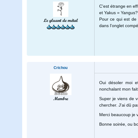
C'est étrange en ef
et Yakus = Yangus?
Pour ce qui est de 
Le gluant de métal
dans l'onglet compé
Crichou
Oui désoler moi 
nonchalant mon fait 
Membre
Super je viens de vé
chercher. J'ai dû pa
Merci beaucoup je va
Bonne soirée, ou b