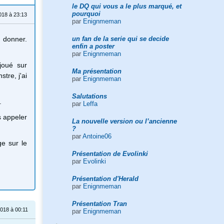
le DQ qui vous a le plus marqué, et
pourquoi
018 à 23:13
par
Enignmeman
un fan de la serie qui se decide
 donner.
enfin a poster
par
Enignmeman
joué sur
Ma présentation
tre, j'ai
par
Enignmeman
Salutations
.
par
Leffa
s appeler
La nouvelle version ou l’ancienne
?
par
Antoine06
ge sur le
Présentation de Evolinki
par
Evolinki
Présentation d'Herald
par
Enignmeman
Présentation Tran
018 à 00:11
par
Enignmeman