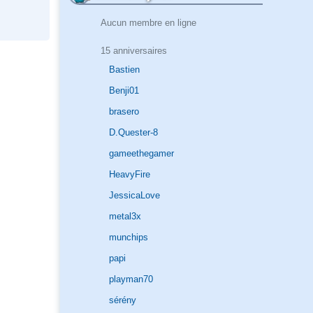
Aucun membre en ligne
15 anniversaires
Bastien
Benji01
brasero
D.Quester-8
gameethegamer
HeavyFire
JessicaLove
metal3x
munchips
papi
playman70
sérény