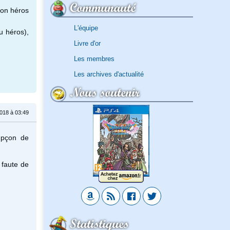
Communauté
ton héros
L'équipe
u héros),
Livre d'or
Les membres
Les archives d'actualité
Nous soutenir
018 à 03:49
upçon de
s faute de
Statistiques