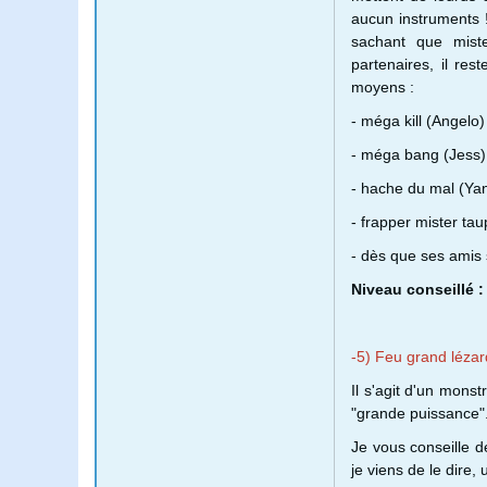
aucun instruments 
sachant que mist
partenaires, il res
moyens :
- méga kill (Angelo)
- méga bang (Jess)
- hache du mal (Yan
- frapper mister tau
- dès que ses amis s
Niveau conseillé :
-5) Feu grand léza
Il s'agit d'un mons
"grande puissance"
Je vous conseille d
je viens de le dire,