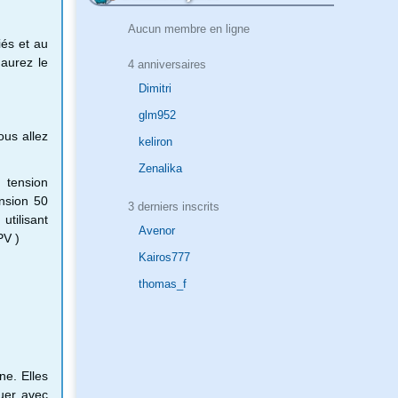
Aucun membre en ligne
iés et au
 aurez le
4 anniversaires
Dimitri
glm952
ous allez
keliron
Zenalika
 tension
nsion 50
3 derniers inscrits
tilisant
Avenor
PV )
Kairos777
thomas_f
ne. Elles
uer avec