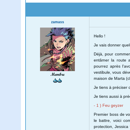
zamass
Hello !
Je vais donner quel
Déjà, pour commence
entâmer la route a
pourrez après l'av
vestibule, vous dév
Membre
maison de Marta (c
Je tiens à préciser 
Je tiens aussi à pr
- 1 ) Feu geyzer
Premier boss de vot
le battre, voici c
protection, Jessica