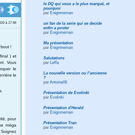
le DQ qui vous a le plus marqué, et
pourquoi
par
Enignmeman
020 à 17:48
un fan de la serie qui se decide
enfin a poster
par
Enignmeman
Ma présentation
 bout !
par
Enignmeman
inal ) et
Salutations
nt. Vous
par
Leffa
loquer le
La nouvelle version ou l’ancienne
rrière le
?
par
Antoine06
s.
Présentation de Evolinki
par
Evolinki
Présentation d'Herald
par
Enignmeman
ité, pour
Présentation Tran
lise méga
par
Enignmeman
. Soignez