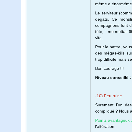
même a énormémen
Le serviteur (comme
dégats. Ce monstr
compagnons font de
tête, il me mettait
vite.
Pour le battre, vou
des mégas-kills su
trop difficile mais s
Bon courage !!!
Niveau conseillé :
-10) Feu ruine
Surement l'un des
compliqué ? Nous al
Points avantageux 
l'altération.