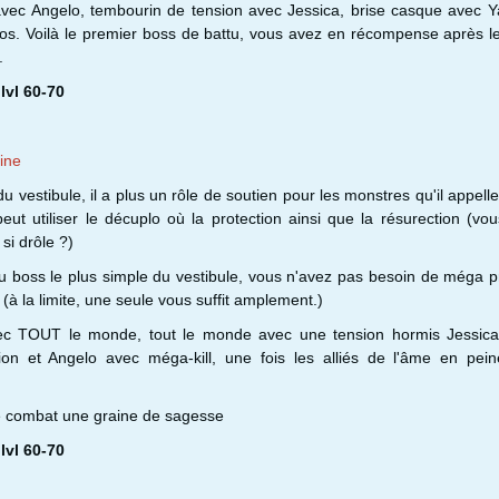
avec Angelo, tembourin de tension avec Jessica, brise casque avec 
ros. Voilà le premier boss de battu, vous avez en récompense après 
.
lvl 60-70
ine
 vestibule, il a plus un rôle de soutien pour les monstres qu'il appelle
l peut utiliser le décuplo où la protection ainsi que la résurection (vo
 si drôle ?)
 du boss le plus simple du vestibule, vous n'avez pas besoin de méga p
l (à la limite, une seule vous suffit amplement.)
ec TOUT le monde, tout le monde avec une tension hormis Jessica
on et Angelo avec méga-kill, une fois les alliés de l'âme en pein
e combat une graine de sagesse
lvl 60-70