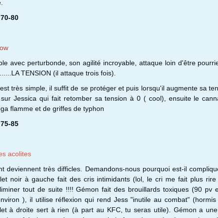
.
 70-80
row
le avec perturbonde, son agilité incroyable, attaque loin d'être pourri
......LA TENSION (il attaque trois fois).
 est très simple, il suffit de se protéger et puis lorsqu'il augmente sa ten
sur Jessica qui fait retomber sa tension à 0 ( cool), ensuite le can
ga flamme et de griffes de typhon
 75-85
s acolites
t deviennent très difficles. Demandons-nous pourquoi est-il compliq
t noir à gauche fait des cris intimidants (lol, le cri me fait plus rire
l'éliminer tout de suite !!!! Gémon fait des brouillards toxiques (90 pv
environ ), il utilise réflexion qui rend Jess "inutile au combat" (hormis
ulet à droite sert à rien (à part au KFC, tu seras utile). Gémon a u