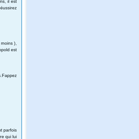
s, il est
réussirez
 moins ),
opold est
ts.Fappez
t parfois
re qui lui