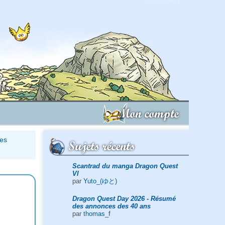
Mon compte
des
Sujets récents
Scantrad du manga Dragon Quest
VI
par
Yuto_(ゆと)
Dragon Quest Day 2026 - Résumé
des annonces des 40 ans
par
thomas_f