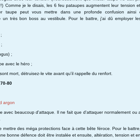
!!) Comme je le disais, les 6 feu pataupes augmentent leur tension e
er taupe peut vous mettre dans une profonde confusion ainsi
te un très bon boss au vestibule. Pour le battre, j'ai dû employer l
 ;
 ;
gus) ;
pe avec le héro ;
ont mort, détruisez-le vite avant qu'il rappelle du renfort.
 70-80
rd argon
tre avec beaucoup d'attaque. Il ne fait que d'attaquer normalement ou
.
e mettre des méga protections face à cette bête féroce. Pour le batt
 une bonne défence doit être instalée et ensuite, altération, tension et e