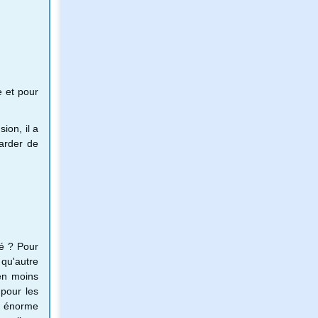
e et pour
sion, il a
narder de
ué ? Pour
 qu'autre
 en moins
 pour les
ne énorme