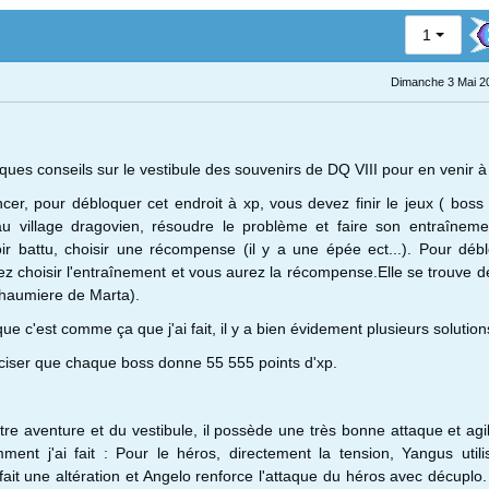
1
Dimanche 3 Mai 2
ques conseils sur le vestibule des souvenirs de DQ VIII pour en venir à
r, pour débloquer cet endroit à xp, vous devez finir le jeux ( boss f
u village dragovien, résoudre le problème et faire son entraîneme
oir battu, choisir une récompense (il y a une épée ect...). Pour déb
ez choisir l'entraînement et vous aurez la récompense.Elle se trouve de
haumiere de Marta).
que c'est comme ça que j'ai fait, il y a bien évidement plusieurs solution
éciser que chaque boss donne 55 555 points d'xp.
re aventure et du vestibule, il possède une très bonne attaque et agil
omment j'ai fait : Pour le héros, directement la tension, Yangus uti
 fait une altération et Angelo renforce l'attaque du héros avec décuplo