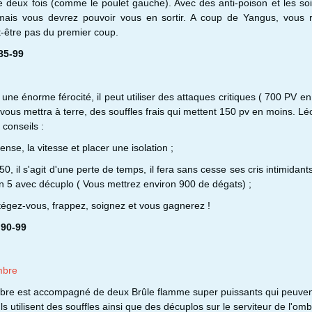
ue deux fois (comme le poulet gauche). Avec des anti-poison et les soin
er, mais vous devrez pouvoir vous en sortir. A coup de Yangus, vous 
-être pas du premier coup.
85-99
une énorme férocité, il peut utiliser des attaques critiques ( 700 PV en
vous mettra à terre, des souffles frais qui mettent 150 pv en moins. Lé
 conseils :
nse, la vitesse et placer une isolation ;
 50, il s'agit d'une perte de temps, il fera sans cesse ses cris intimidan
 5 avec décuplo ( Vous mettrez environ 900 de dégats) ;
tégez-vous, frappez, soignez et vous gagnerez !
 90-99
mbre
ombre est accompagné de deux Brûle flamme super puissants qui peuven
Ils utilisent des souffles ainsi que des décuplos sur le serviteur de l'omb