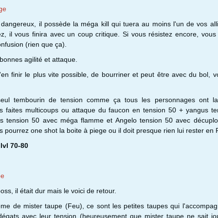
ège
dangereux, il possède la méga kill qui tuera au moins l'un de vos all
z, il vous finira avec un coup critique. Si vous résistez encore, vous
nfusion (rien que ça).
bonnes agilité et attaque.
en finir le plus vite possible, de bourriner et peut être avec du bol, v
1 seul tembourin de tension comme ça tous les personnages ont la
s faites multicoups ou attaque du faucon en tension 50 + yangus te
s tension 50 avec méga flamme et Angelo tension 50 avec décuplo u
s pourrez one shot la boite à piege ou il doit presque rien lui rester en 
 lvl 70-80
pe
ss, il était dur mais le voici de retour.
ème de mister taupe (Feu), ce sont les petites taupes qui l'accompag
dégats avec leur tension (heureusement que mister taupe ne sait jo