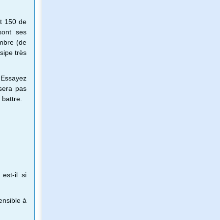
nt 150 de
sont ses
ombre (de
sipe très
. Essayez
 sera pas
 battre.
st-il si
sensible à