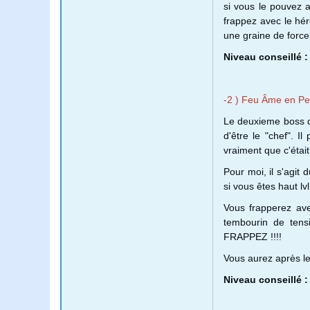
si vous le pouvez 
frappez avec le hé
une graine de force
Niveau conseillé : 
-2 ) Feu Âme en Pe
Le deuxieme boss du
d'être le "chef". I
vraiment que c'était
Pour moi, il s'agit
si vous êtes haut lv
Vous frapperez av
tembourin de tensi
FRAPPEZ !!!!
Vous aurez après l
Niveau conseillé : 