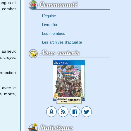
Communauté
Yangus et
le combat
L'équipe
Livre d'or
Les membres
Les archives d'actualité
Nous soutenir
 au lieux
us croyez
rotection
 avec le
e morts,
Statistiques