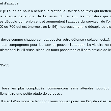
t d'attaque.
 je l'ai dit en haut a beaucoup d'attaque) fait des souffles qui mette
e attaque deux fois. Je l'ai aussi dit là-haut, les monstres qui 
s décuplo qui renforcent et augmentent l'attaque du serviteur de l'
 600 ou 700 qui est énorme : au lvl 96), heureusement, le décuplo se dis
s devez comme chaque combat booster votre défense (isolation ect...)
r ses compagnons pour les tuer et pouvoir l'attaquer. La victoire ne
eulement si le kill réussi sinon les tours passerons et il sera difficile de le
 95-99
 boss les plus compliqués, commençons sans attendre, pourquoi e
lons faire une petite étude de ce boss :
:
Il s'agit d'un monstre lent donc vous pouvez jouer sur l'agilité - il est 