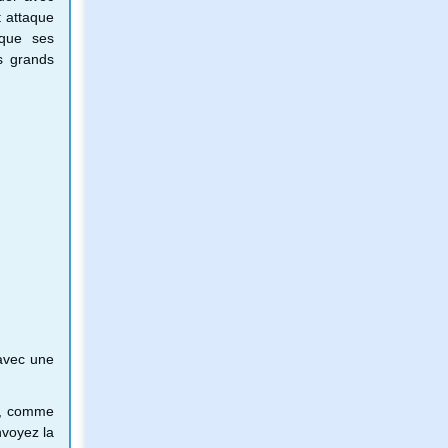
t attaque
 que ses
es grands
 avec une
re, comme
nvoyez la