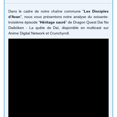
Dans le cadre de notre chaîne commune "
Les Disciples
d'Avan
", nous vous présentons notre analyse du soixante-
troisième épisode "
Héritage sacré
" de Dragon Quest Dai No
Daibōken - La quête de Daï, disponible en multicast sur
Anime Digital Network et Crunchyroll.