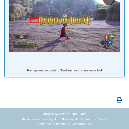
Rien qu'une seconde... S'enflammer comme un éclair!
Dragon Quest Fan 2006-2026
Partenaires :
FFRing
KHDestiny
Square Enix Ocean
Generation Nintendo
ChocoBonPlan