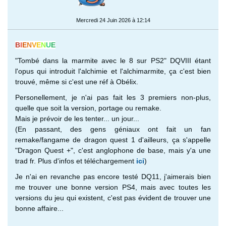
Mercredi 24 Juin 2026 à 12:14
B
I
E
N
V
E
N
U
E
"Tombé dans la marmite avec le 8 sur PS2" DQVIII étant
l'opus qui introduit l'alchimie et l'alchimarmite, ça c'est bien
trouvé, même si c'est une réf à Obélix.
Personellement, je n'ai pas fait les 3 premiers non-plus,
quelle que soit la version, portage ou remake.
Mais je prévoir de les tenter... un jour...
(En passant, des gens géniaux ont fait un fan
remake/fangame de dragon quest 1 d'ailleurs, ça s'appelle
"Dragon Quest +", c'est anglophone de base, mais y'a une
trad fr. Plus d'infos et téléchargement
ici
)
Je n'ai en revanche pas encore testé DQ11, j'aimerais bien
me trouver une bonne version PS4, mais avec toutes les
versions du jeu qui existent, c'est pas évident de trouver une
bonne affaire...