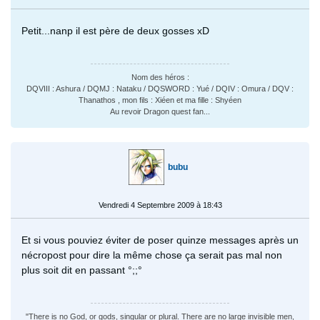
Petit...nanp il est père de deux gosses xD
Nom des héros :
DQVIII : Ashura / DQMJ : Nataku / DQSWORD : Yué / DQIV : Omura / DQV :
Thanathos , mon fils : Xiéen et ma fille : Shyéen
Au revoir Dragon quest fan...
bubu
Vendredi 4 Septembre 2009 à 18:43
Et si vous pouviez éviter de poser quinze messages après un
nécropost pour dire la même chose ça serait pas mal non
plus soit dit en passant °;;°
"There is no God, or gods, singular or plural. There are no large invisible men,