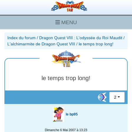
MENU
Index du forum
/
Dragon Quest VIII : L'odyssée du Roi Maudit
/
L'alchimarmite de Dragon Quest VIII
/
le temps trop long!
le temps trop long!
2
le bp95
Dimanche 6 Mai 2007 à 13:23