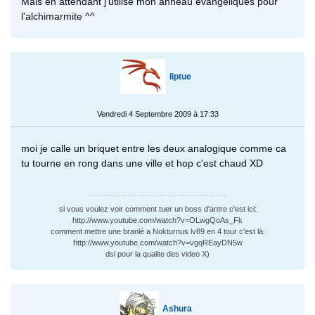
Mais en attendant j'utilise mon anneau évangeliques pour
l'alchimarmite ^^
liptue
Vendredi 4 Septembre 2009 à 17:33
moi je calle un briquet entre les deux analogique comme ca
tu tourne en rong dans une ville et hop c'est chaud XD
si vous voulez voir comment tuer un boss d'antre c'est ici:
http://www.youtube.com/watch?v=OLwgQoAs_Fk
comment mettre une branlé a Nokturnus lv89 en 4 tour c'est là:
http://www.youtube.com/watch?v=vgqREayDN5w
dsl pour la qualite des video X)
Ashura