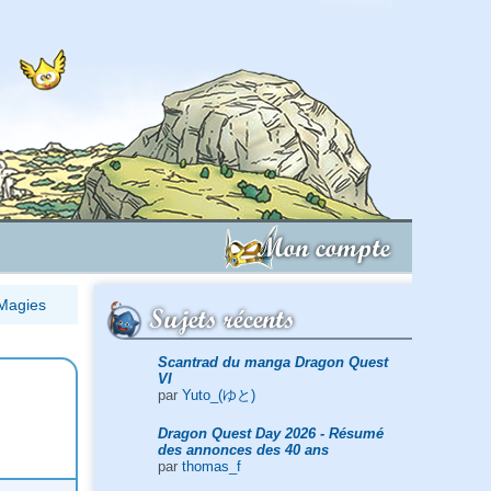
Mon compte
 Magies
Sujets récents
Scantrad du manga Dragon Quest
VI
par
Yuto_(ゆと)
Dragon Quest Day 2026 - Résumé
des annonces des 40 ans
par
thomas_f