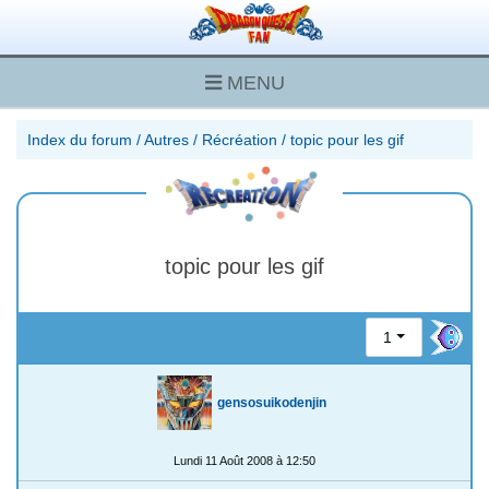
MENU
Index du forum
/
Autres
/
Récréation
/
topic pour les gif
topic pour les gif
1
gensosuikodenjin
Lundi 11 Août 2008 à 12:50