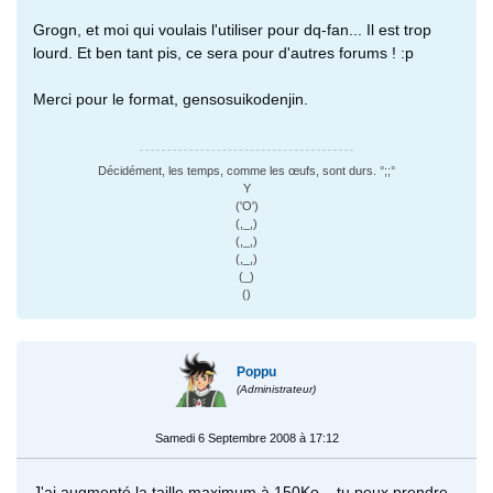
Grogn, et moi qui voulais l'utiliser pour dq-fan... Il est trop
lourd. Et ben tant pis, ce sera pour d'autres forums ! :p
Merci pour le format, gensosuikodenjin.
Décidément, les temps, comme les œufs, sont durs. °;;°
Y
('O')
(,_,)
(,_,)
(,_,)
(_)
()
Poppu
(Administrateur)
Samedi 6 Septembre 2008 à 17:12
J'ai augmenté la taille maximum à 150Ko... tu peux prendre