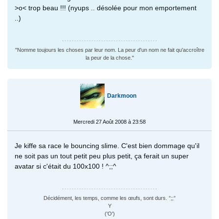
>o< trop beau !!! (nyups .. désolée pour mon emportement
..)
"Nomme toujours les choses par leur nom. La peur d'un nom ne fait qu'accroître
la peur de la chose."
Darkmoon
Mercredi 27 Août 2008 à 23:58
Je kiffe sa race le bouncing slime. C'est bien dommage qu'il
ne soit pas un tout petit peu plus petit, ça ferait un super
avatar si c'était du 100x100 ! ^;;^
Décidément, les temps, comme les œufs, sont durs. °;;°
Y
('O')