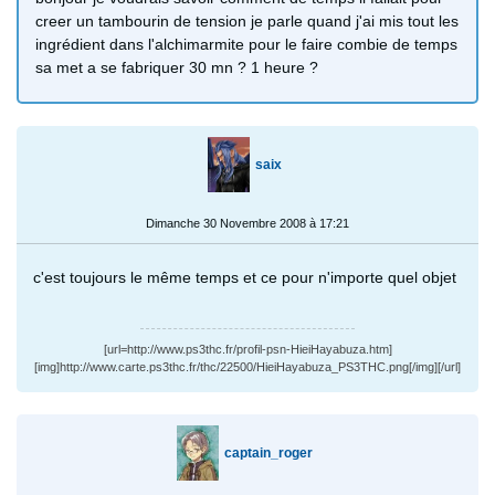
creer un tambourin de tension je parle quand j'ai mis tout les
ingrédient dans l'alchimarmite pour le faire combie de temps
sa met a se fabriquer 30 mn ? 1 heure ?
saix
Dimanche 30 Novembre 2008 à 17:21
c'est toujours le même temps et ce pour n'importe quel objet
[url=http://www.ps3thc.fr/profil-psn-HieiHayabuza.htm]
[img]http://www.carte.ps3thc.fr/thc/22500/HieiHayabuza_PS3THC.png[/img][/url]
captain_roger