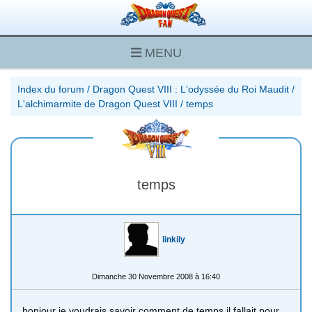
MENU
Index du forum
/
Dragon Quest VIII : L'odyssée du Roi Maudit
/
L'alchimarmite de Dragon Quest VIII
/
temps
temps
linkily
Dimanche 30 Novembre 2008 à 16:40
bonjour je voudrais savoir comment de temps il fallait pour