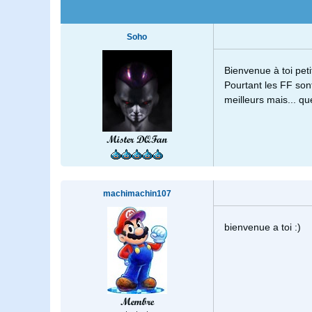
Soho
Bienvenue à toi pet
Pourtant les FF son
meilleurs mais... qu
Mister DQFan
machimachin107
bienvenue a toi :)
Membre