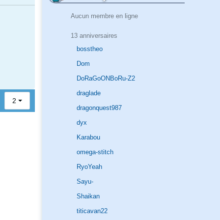
Aucun membre en ligne
13 anniversaires
bosstheo
Dom
DoRaGoONBoRu-Z2
draglade
2
dragonquest987
dyx
Karabou
omega-stitch
RyoYeah
Sayu-
Shaikan
titicavan22