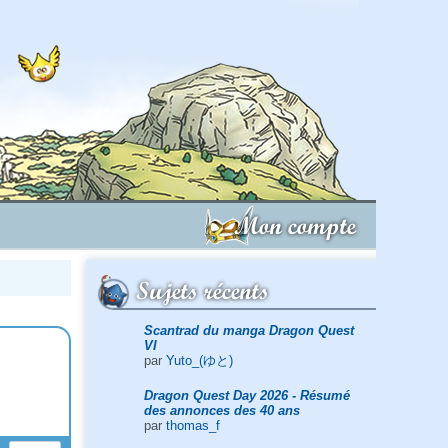
Mon compte
Sujets récents
Scantrad du manga Dragon Quest
VI
par
Yuto_(ゆと)
Dragon Quest Day 2026 - Résumé
des annonces des 40 ans
par
thomas_f