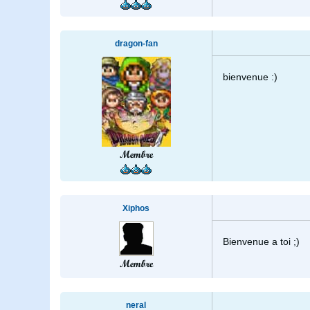
dragon-fan
bienvenue :)
Membre
Xiphos
Bienvenue a toi ;)
Membre
neral