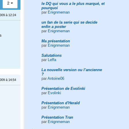
2
le DQ qui vous a le plus marqué, et
pourquoi
par
Enignmeman
009 à 12:24
un fan de la serie qui se decide
enfin a poster
par
Enignmeman
s
Ma présentation
par
Enignmeman
Salutations
par
Leffa
La nouvelle version ou l’ancienne
?
par
Antoine06
009 à 14:54
Présentation de Evolinki
par
Evolinki
Présentation d'Herald
par
Enignmeman
Présentation Tran
par
Enignmeman