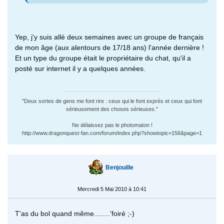
Yep, j'y suis allé deux semaines avec un groupe de français
de mon âge (aux alentours de 17/18 ans) l'année dernière !
Et un type du groupe était le propriétaire du chat, qu'il a
posté sur internet il y a quelques années.
"Deux sortes de gens me font rire : ceux qui le font exprès et ceux qui font
sérieusement des choses sérieuses."
Ne délaissez pas le photomaton !
http://www.dragonquest-fan.com/forum/index.php?showtopic=156&page=1
Benjouille
Mercredi 5 Mai 2010 à 10:41
T'as du bol quand même........'foiré ;-)