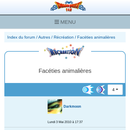
MENU
Index du forum
/
Autres
/
Récréation
/
Facéties animalières
Facéties animalières
4
Darkmoon
Lundi 3 Mai 2010 à 17:37