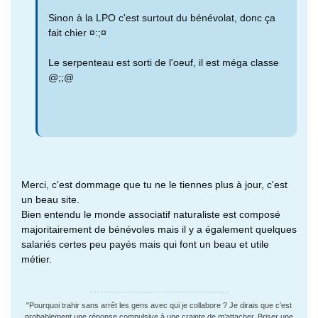
Sinon à la LPO c'est surtout du bénévolat, donc ça
fait chier ¤:;¤
Le serpenteau est sorti de l'oeuf, il est méga classe
@;;@
Merci, c'est dommage que tu ne le tiennes plus à jour, c'est
un beau site.
Bien entendu le monde associatif naturaliste est composé
majoritairement de bénévoles mais il y a également quelques
salariés certes peu payés mais qui font un beau et utile
métier.
"Pourquoi trahir sans arrêt les gens avec qui je collabore ? Je dirais que c’est
probablement une réponse compulsive à une crainte de m’attacher. Briser une