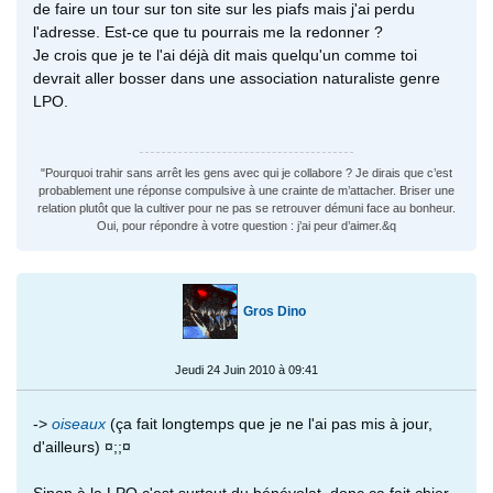
de faire un tour sur ton site sur les piafs mais j'ai perdu
l'adresse. Est-ce que tu pourrais me la redonner ?
Je crois que je te l'ai déjà dit mais quelqu'un comme toi
devrait aller bosser dans une association naturaliste genre
LPO.
"Pourquoi trahir sans arrêt les gens avec qui je collabore ? Je dirais que c’est
probablement une réponse compulsive à une crainte de m’attacher. Briser une
relation plutôt que la cultiver pour ne pas se retrouver démuni face au bonheur.
Oui, pour répondre à votre question : j’ai peur d’aimer.&q
Gros Dino
Jeudi 24 Juin 2010 à 09:41
->
oiseaux
(ça fait longtemps que je ne l'ai pas mis à jour,
d'ailleurs) ¤;;¤
Sinon à la LPO c'est surtout du bénévolat, donc ça fait chier