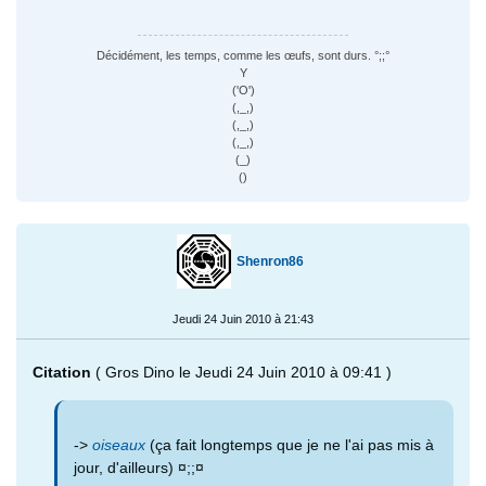
Décidément, les temps, comme les œufs, sont durs. °;;°
Y
('O')
(,_,)
(,_,)
(,_,)
(_)
()
Shenron86
Jeudi 24 Juin 2010 à 21:43
Citation
( Gros Dino le Jeudi 24 Juin 2010 à 09:41 )
->
oiseaux
(ça fait longtemps que je ne l'ai pas mis à
jour, d'ailleurs) ¤;;¤