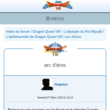
MENU
Index du forum
/
Dragon Quest VIII : L'odyssée du Roi Maudit
/
L'alchimarmite de Dragon Quest VIII
/
arc d'éros
arc d'éros
Hagiwara
Samedi 27 Mars 2010 à 13:14
Bonjour je suis nouveau sur le forum et je cherche 2 porte