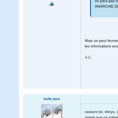
on peut pas ef
ANARCHIE DI
Mais on peut fermer 
les informations esse
J-J...
Daffy duck
rassure toi, shiryu
appris que ce n'étais