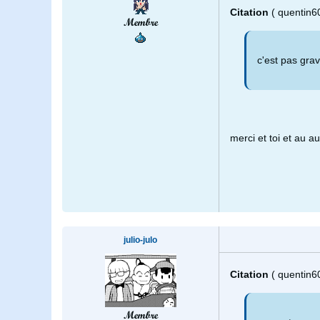
Citation
( quentin6
Membre
c'est pas grav
merci et toi et au a
julio-julo
Citation
( quentin6
Membre