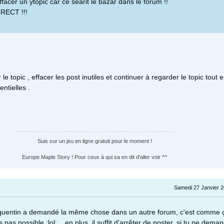
facer un ytopic car ce searit le bazar dans le forum !!
RECT !!!
le topic , effacer les post inutiles et continuer à regarder le topic tout 
ntielles .
Suis sur un jeu en ligne gratuit pour le moment !
Europe Maple Story ! Pour ceux à qui sa en dit d'aller voir ^^
Samedi 27 Janvier 2
, quentin a demandé la même chose dans un autre forum, c'est comme ça
 pas possible :lol:... en plus, il suffit d'arrêter de poster, si tu ne dema