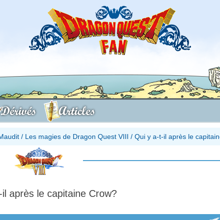
Dérivés
Articles
Maudit
/
Les magies de Dragon Quest VIII
/
Qui y a-t-il après le capita
-il après le capitaine Crow?