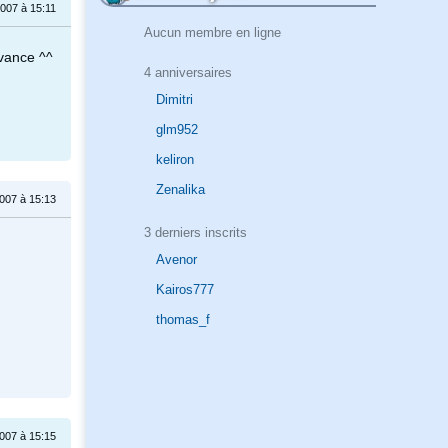
007 à 15:11
Aucun membre en ligne
avance ^^
4 anniversaires
Dimitri
glm952
keliron
Zenalika
007 à 15:13
3 derniers inscrits
Avenor
Kairos777
thomas_f
007 à 15:15