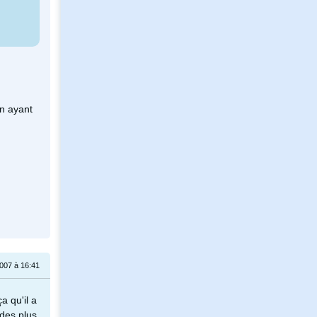
en ayant
007 à 16:41
 qu'il a
ndes plus