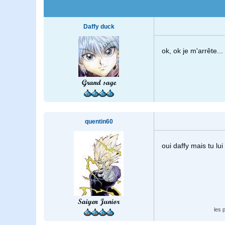
Daffy duck
ok, ok je m'arrête..
Grand sage
quentin60
oui daffy mais tu lu
Saiyen Junior
les 