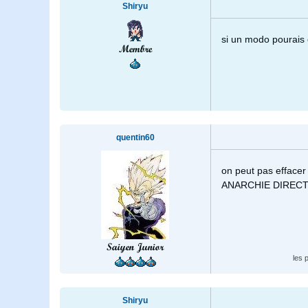
Shiryu
si un modo pourais e
Membre
quentin60
on peut pas effacer 
ANARCHIE DIRECT 
Saiyen Junior
les 
Shiryu