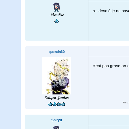
a...desolé je ne sav
Membre
quentin60
c'est pas grave on es
Saiyen Junior
les 
Shiryu