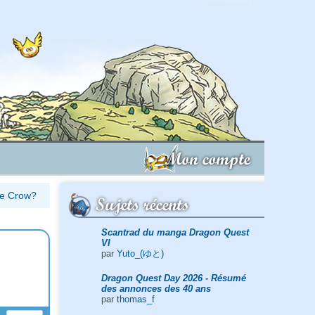
Mon compte
ine Crow?
Sujets récents
Scantrad du manga Dragon Quest
VI
par
Yuto_(ゆと)
Dragon Quest Day 2026 - Résumé
des annonces des 40 ans
par
thomas_f