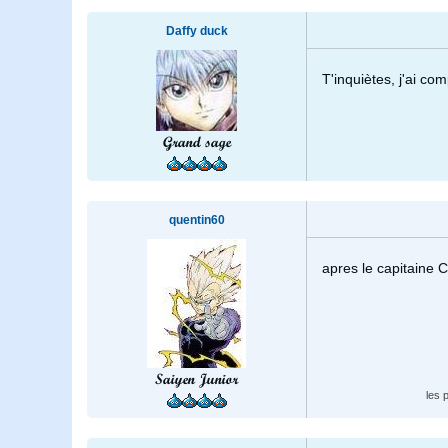
Daffy duck
T'inquiètes, j'ai com
Grand sage
quentin60
apres le capitaine Cro
Saiyen Junior
les 