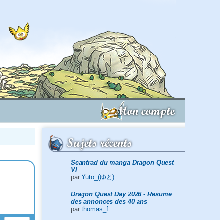
Mon compte
Sujets récents
Scantrad du manga Dragon Quest
VI
par
Yuto_(ゆと)
Dragon Quest Day 2026 - Résumé
des annonces des 40 ans
par
thomas_f