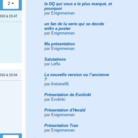
2
le DQ qui vous a le plus marqué, et
pourquoi
par
Enignmeman
010 à 15:47
un fan de la serie qui se decide
enfin a poster
par
Enignmeman
Ma présentation
par
Enignmeman
Salutations
par
Leffa
La nouvelle version ou l’ancienne
010 à 15:54
?
par
Antoine06
Présentation de Evolinki
par
Evolinki
Présentation d'Herald
par
Enignmeman
Présentation Tran
par
Enignmeman