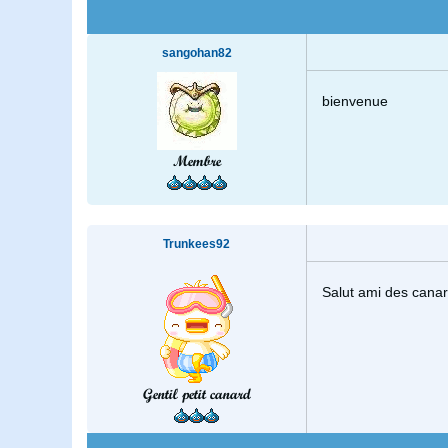
sangohan82
bienvenue
Membre
Trunkees92
Salut ami des canar
Gentil petit canard