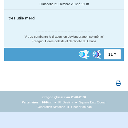
Dimanche 21 Octobre 2012 à 19:18
très utile merci
'A trop combattre le dragon, on devient dragon soi-même'
Freegun, Heros celeste et Sentinelle du Chaos
11
Dragon Quest Fan 2006-2026
Partenaires :
FFRing
KHDestiny
Square Enix Ocean
Generation Nintendo
ChocoBonPlan