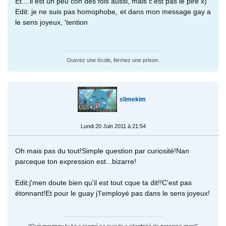
Et....il est un peu con des fois aussi, mais c'est pas le pire x)
Edit: je ne suis pas homophobe, et dans mon message gay a
le sens joyeux, 'tention
Ouvrez une école, fermez une prison.
slimekim
Lundi 20 Juin 2011 à 21:54
Oh mais pas du tout!Simple question par curiosité!Nan
parceque ton expression est...bizarre!
Edit:j'men doute bien qu'il est tout cque ta dit!!C'est pas
étonnant!Et pour le guay j'l'employé pas dans le sens joyeux!