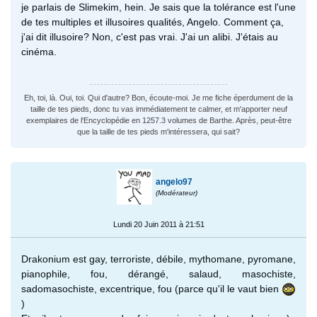
je parlais de Slimekim, hein. Je sais que la tolérance est l'une
de tes multiples et illusoires qualités, Angelo. Comment ça,
j'ai dit illusoire? Non, c'est pas vrai. J'ai un alibi. J'étais au
cinéma.
Eh, toi, là. Oui, toi. Qui d'autre? Bon, écoute-moi. Je me fiche éperdument de la
taille de tes pieds, donc tu vas immédiatement te calmer, et m'apporter neuf
exemplaires de l'Encyclopédie en 1257.3 volumes de Barthe. Après, peut-être
que la taille de tes pieds m'intéressera, qui sait?
angelo97
(Modérateur)
Lundi 20 Juin 2011 à 21:51
Drakonium est gay, terroriste, débile, mythomane, pyromane,
pianophile, fou, dérangé, salaud, masochiste,
sadomasochiste, excentrique, fou (parce qu'il le vaut bien
)