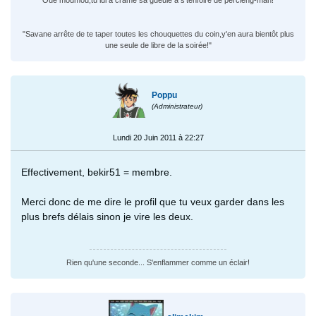
"Oué moumou,tu lui a cramé sa gueule a s'tenfoiré de percieng-man!"
"Savane arrête de te taper toutes les chouquettes du coin,y'en aura bientôt plus
une seule de libre de la soirée!"
Poppu
(Administrateur)
Lundi 20 Juin 2011 à 22:27
Effectivement, bekir51 = membre.
Merci donc de me dire le profil que tu veux garder dans les
plus brefs délais sinon je vire les deux.
Rien qu'une seconde... S'enflammer comme un éclair!