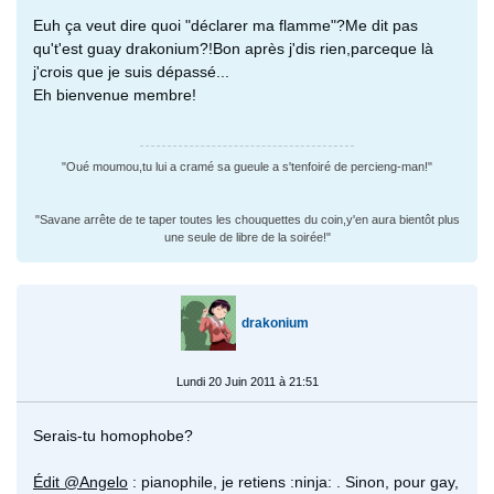
Euh ça veut dire quoi "déclarer ma flamme"?Me dit pas
qu't'est guay drakonium?!Bon après j'dis rien,parceque là
j'crois que je suis dépassé...
Eh bienvenue membre!
"Oué moumou,tu lui a cramé sa gueule a s'tenfoiré de percieng-man!"
"Savane arrête de te taper toutes les chouquettes du coin,y'en aura bientôt plus
une seule de libre de la soirée!"
drakonium
Lundi 20 Juin 2011 à 21:51
Serais-tu homophobe?
Édit @Angelo
: pianophile, je retiens :ninja: . Sinon, pour gay,