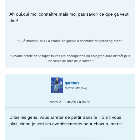
Ah oui,oui moi connaître,mais moi pas savoir ce que ça veut
dire!
"Oué moumou,tu lui a cramé sa gueule a s'tenfoiré de percieng-man!"
"Savane arrête de te taper toutes les chouquettes du coin,y'en aura bientôt plus
une seule de libre de la soirée!"
garithos
(Administrateur)
Mardi 21 Juin 2011 à 08:38
Dites les gens, vous arrêter de partir dans le HS s'il vous
plait, sinon je sort les avertissements pour chacun, merci.