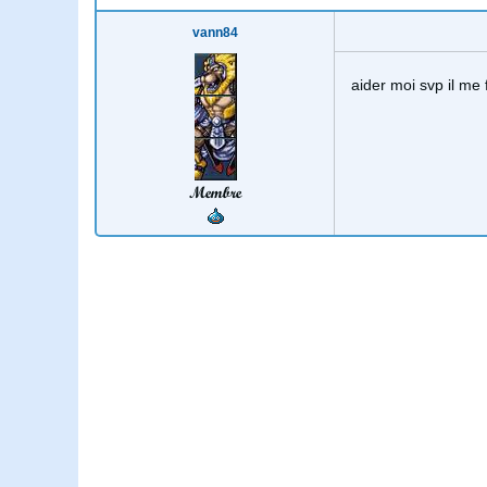
vann84
aider moi svp il me
Membre