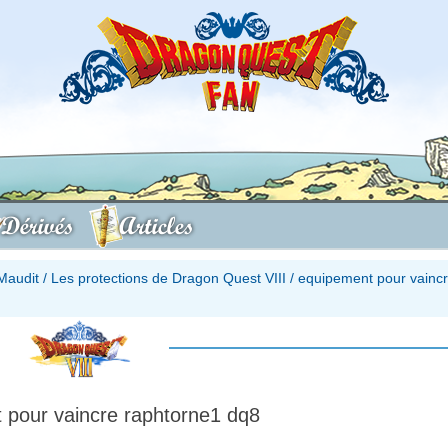
Dérivés
Articles
Maudit
/
Les protections de Dragon Quest VIII
/
equipement pour vainc
 pour vaincre raphtorne1 dq8