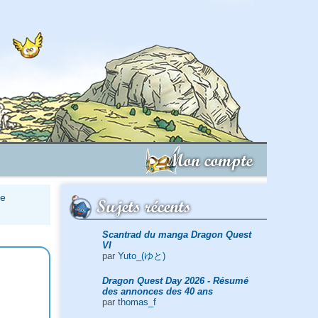
Mon compte
re
Sujets récents
Scantrad du manga Dragon Quest
VI
par
Yuto_(ゆと)
Dragon Quest Day 2026 - Résumé
des annonces des 40 ans
par
thomas_f