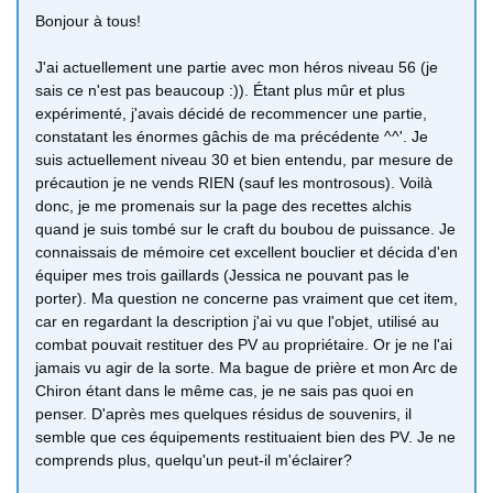
Bonjour à tous!
J'ai actuellement une partie avec mon héros niveau 56 (je
sais ce n'est pas beaucoup :)). Étant plus mûr et plus
expérimenté, j'avais décidé de recommencer une partie,
constatant les énormes gâchis de ma précédente ^^'. Je
suis actuellement niveau 30 et bien entendu, par mesure de
précaution je ne vends RIEN (sauf les montrosous). Voilà
donc, je me promenais sur la page des recettes alchis
quand je suis tombé sur le craft du boubou de puissance. Je
connaissais de mémoire cet excellent bouclier et décida d'en
équiper mes trois gaillards (Jessica ne pouvant pas le
porter). Ma question ne concerne pas vraiment que cet item,
car en regardant la description j'ai vu que l'objet, utilisé au
combat pouvait restituer des PV au propriétaire. Or je ne l'ai
jamais vu agir de la sorte. Ma bague de prière et mon Arc de
Chiron étant dans le même cas, je ne sais pas quoi en
penser. D'après mes quelques résidus de souvenirs, il
semble que ces équipements restituaient bien des PV. Je ne
comprends plus, quelqu'un peut-il m'éclairer?