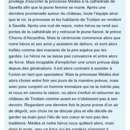
privilège d'escorter la princesse Médéa à la cathédrale de
Savella afin que la jeune femme se marie. Après une
dernière promenade autour du château, toute l'équipe ainsi
que le roi, la princesse et les habitants de Trodain se rendent
à Savella. Après une nuit de repos, notre héros se rend aux
portes de la cathédrale et y retrouve le jeune fiancé, le prince
Charnu d'Ascanthia. Mais la cérémonie commence alors que
notre héros et ses amis y assistent de dehors, et sont alors
traîtés comme des manants de la pire espèce par les
gardes. Le héros ne se laisse pas convaincre et entre alors
de force. Mais incapable d'empêcher une union prévue déjà
depuis des générations, il est alors contraint à assister à
l'union en tant que spectateur. Mais la princesse Médéa doir
alors choisir entre finir ses jours de la manière prévue, mais
avec pour conjoint un homme immature qui ne la mérite pas,
et nous en savons la raison; ou alors s'enfuir et retourner au
château de Trodain comme avant en n'obéissant pas à ses
devoirs. Regardant une dernère fois le jeune pricne d'un air
de dégoût, son choix ne se discute plus et elle décide de
garder sa main pour l'élu de son coeur et non pas des
traditions. Médéa et notre héros nous quittent alors, main
dans la main, vers un futur qui les gardera sûrement à