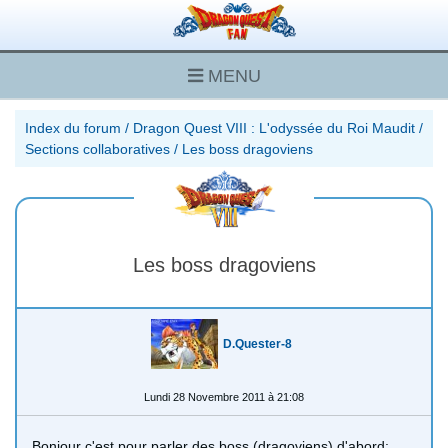
MENU
Index du forum
/
Dragon Quest VIII : L'odyssée du Roi Maudit
/
Sections collaboratives
/
Les boss dragoviens
Les boss dragoviens
D.Quester-8
Lundi 28 Novembre 2011 à 21:08
Bonjour c'est pour parler des boss (dragoviens) d'abord: