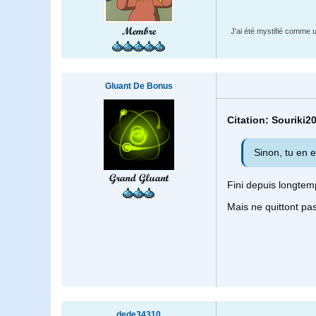
Membre
J'ai été mystifié comme u
Gluant De Bonus
Citation: Souriki2
Sinon, tu en 
Grand Gluant
Fini depuis longtem
Mais ne quittont pas 
dede34310