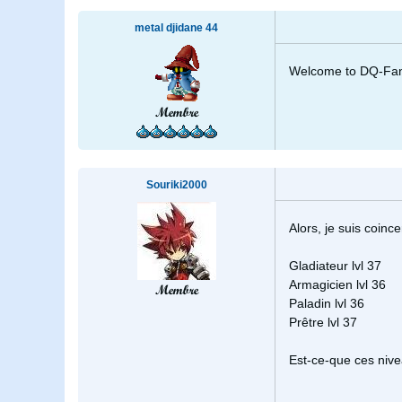
metal djidane 44
Welcome to DQ-Fan
Membre
Souriki2000
Alors, je suis coin
Gladiateur lvl 37
Armagicien lvl 36
Membre
Paladin lvl 36
Prêtre lvl 37
Est-ce-que ces nivea