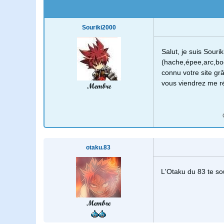
Souriki2000
Salut, je suis Souri
(hache,épee,arc,boo
connu votre site g
vous viendrez me ré
Membre
otaku.83
L'Otaku du 83 te so
Membre