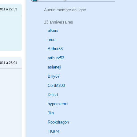
011 à 22:53
Aucun membre en ligne
13 anniversaires
alkers
arco
Arthur53
arthurv53
011 à 23:01
aslaneji
Billy67
CortM200
Drizzt
hyperpierrot
Jiin
Rookdragon
TK974