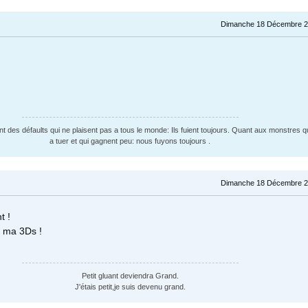
Dimanche 18 Décembre 2
t des défaults qui ne plaisent pas a tous le monde: Ils fuient toujours. Quant aux monstres q
a tuer et qui gagnent peu: nous fuyons toujours .
Dimanche 18 Décembre 2
t !
r ma 3Ds !
Petit gluant deviendra Grand.
J'étais petit,je suis devenu grand.