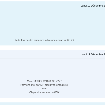
Lundi 19 Décembre 2
Je te fais perdre du temps à lire une chose inutile \o/
Lundi 19 Décembre 2
Mon CA 3DS: 1246-8830-7227
Préviens moi par MP si tu m'as enregistré!
~~~
Clique vite sur mon WWW!