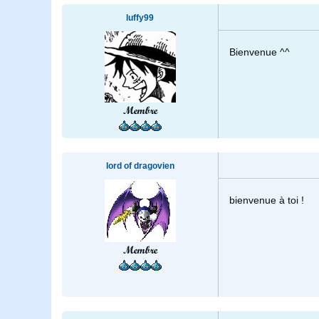
luffy99
Bienvenue ^^
Membre
lord of dragovien
bienvenue à toi !
Membre