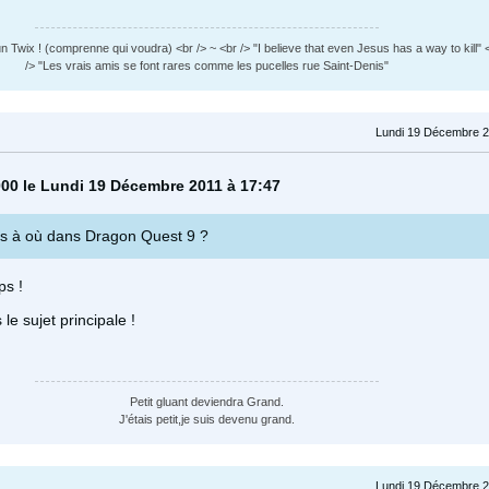
n Twix ! (comprenne qui voudra) <br /> ~ <br /> "I believe that even Jesus has a way to kill" <
/> "Les vrais amis se font rares comme les pucelles rue Saint-Denis"
Lundi 19 Décembre 2
000 le Lundi 19 Décembre 2011 à 17:47
es à où dans Dragon Quest 9 ?
ps !
le sujet principale !
Petit gluant deviendra Grand.
J'étais petit,je suis devenu grand.
Lundi 19 Décembre 2