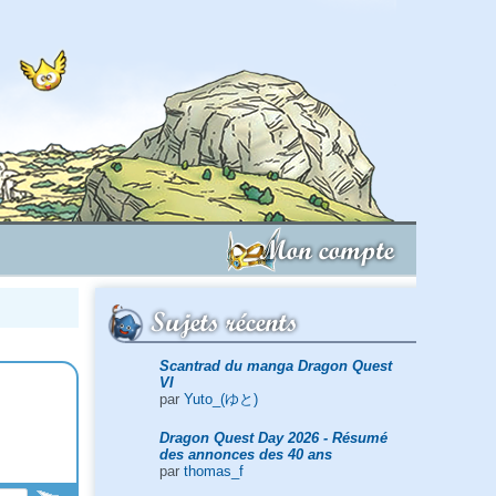
Mon compte
Sujets récents
Scantrad du manga Dragon Quest
VI
par
Yuto_(ゆと)
Dragon Quest Day 2026 - Résumé
des annonces des 40 ans
par
thomas_f