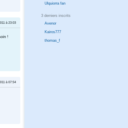
Ulquiorra fan
3 derniers inscrits
011 à 23:03
Avenor
Kairos777
oin !
thomas_f
011 à 07:54