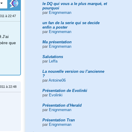
le DQ qui vous a le plus marqué, et
pourquoi
par
Enignmeman
11 à 22:47
un fan de la serie qui se decide
enfin a poster
par
Enignmeman
.J'ai
Ma présentation
spère que
par
Enignmeman
Salutations
par
Leffa
La nouvelle version ou l’ancienne
?
par
Antoine06
011 à 22:48
Présentation de Evolinki
par
Evolinki
Présentation d'Herald
par
Enignmeman
Présentation Tran
par
Enignmeman