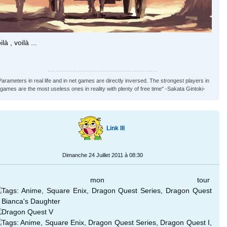
ilà , voilà ...
Parameters in real life and in net games are directly inversed. The strongest players in
games are the most useless ones in reality with plenty of free time" -Sakata Gintoki-
Link III
Dimanche 24 Juillet 2011 à 08:30
A mon tour