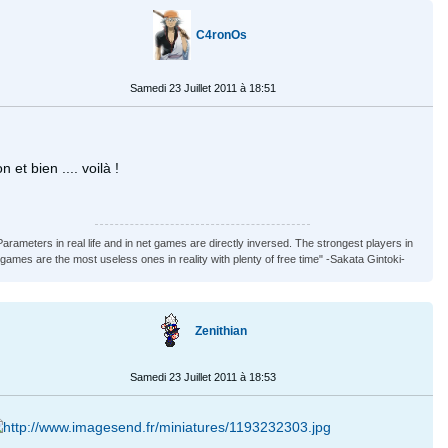
C4ronOs
Samedi 23 Juillet 2011 à 18:51
n et bien .... voilà !
Parameters in real life and in net games are directly inversed. The strongest players in
games are the most useless ones in reality with plenty of free time" -Sakata Gintoki-
Zenithian
Samedi 23 Juillet 2011 à 18:53