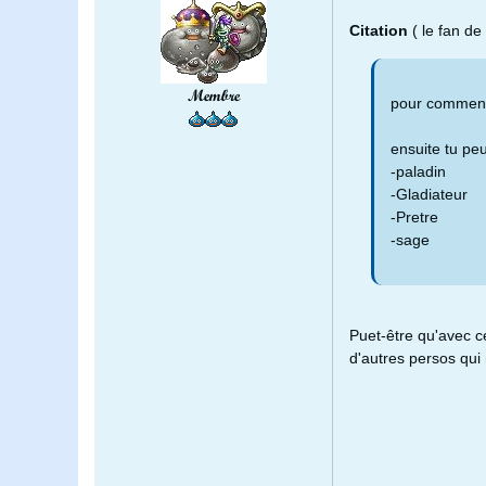
Citation
( le fan d
Membre
pour commenc
ensuite tu peu
-paladin
-Gladiateur
-Pretre
-sage
Puet-être qu'avec c
d'autres persos qui