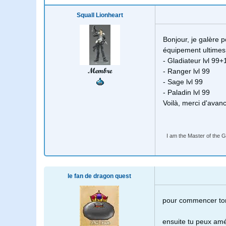
Squall Lionheart
Bonjour, je galère p
équipement ultimes )
- Gladiateur lvl 99+
Membre
- Ranger lvl 99
- Sage lvl 99
- Paladin lvl 99
Voilà, merci d'avan
I am the Master of the Gu
le fan de dragon quest
pour commencer ton
ensuite tu peux amél