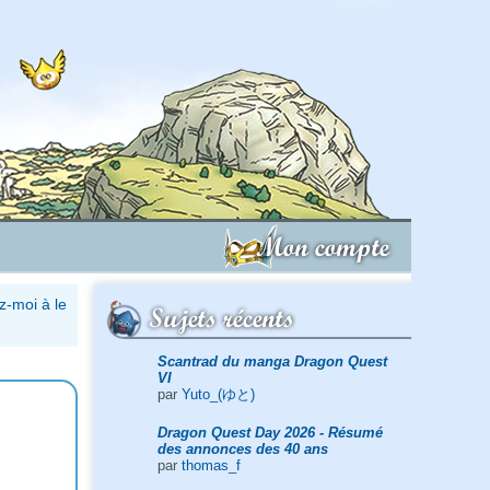
Mon compte
z-moi à le
Sujets récents
Scantrad du manga Dragon Quest
VI
par
Yuto_(ゆと)
Dragon Quest Day 2026 - Résumé
des annonces des 40 ans
par
thomas_f