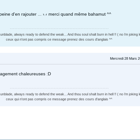
a peine d'en rajouter ... ›.‹ merci quand même bahamut ^^
nblade, always ready to defend the weak... And thou soul shalt burn in hell !! ( no i'm joking lo
ceux qui n'ont pas compris ce message prenez des cours d'anglais ^^
Mercredi 28 Mars 2
ragement chaleureuses :D
nblade, always ready to defend the weak... And thou soul shalt burn in hell !! ( no i'm joking lo
ceux qui n'ont pas compris ce message prenez des cours d'anglais ^^