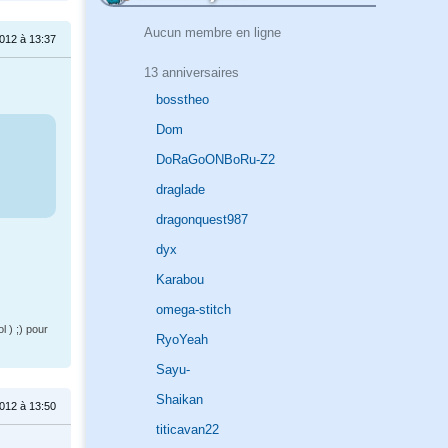
Aucun membre en ligne
012 à 13:37
13 anniversaires
bosstheo
Dom
DoRaGoONBoRu-Z2
draglade
dragonquest987
dyx
Karabou
omega-stitch
l ) ;) pour
RyoYeah
Sayu-
Shaikan
012 à 13:50
titicavan22