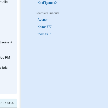
utile.
XxxFigaroxxX
3 derniers inscrits
Avenor
Kairos777
thomas_f
isoins +
 les PM
 fais
012 à 13:55