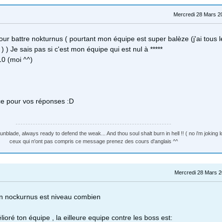
Mercredi 28 Mars 2
our battre nokturnus ( pourtant mon équipe est super balèze (j'ai tous l
 ) Je sais pas si c'est mon équipe qui est nul à *****
10 (moi ^^)
ce pour vos réponses :D
nblade, always ready to defend the weak... And thou soul shalt burn in hell !! ( no i'm joking lo
ceux qui n'ont pas compris ce message prenez des cours d'anglais ^^
Mercredi 28 Mars 2
 nockurnus est niveau combien
ioré ton équipe , la eilleure equipe contre les boss est: