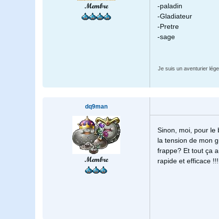
Membre
-paladin
-Gladiateur
-Pretre
-sage
Je suis un aventurier lég
dq9man
Sinon, moi, pour le
la tension de mon gu
frappe? Et tout ça 
Membre
rapide et efficace !!!