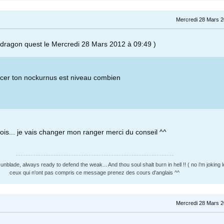
Mercredi 28 Mars 2
e dragon quest le Mercredi 28 Mars 2012 à 09:49 )
er ton nockurnus est niveau combien
 crois... je vais changer mon ranger merci du conseil ^^
nblade, always ready to defend the weak... And thou soul shalt burn in hell !! ( no i'm joking lo
ceux qui n'ont pas compris ce message prenez des cours d'anglais ^^
Mercredi 28 Mars 2