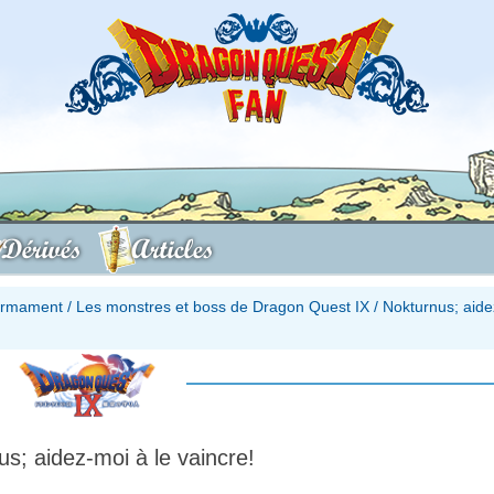
Dérivés
Articles
firmament
/
Les monstres et boss de Dragon Quest IX
/
Nokturnus; aide
s; aidez-moi à le vaincre!