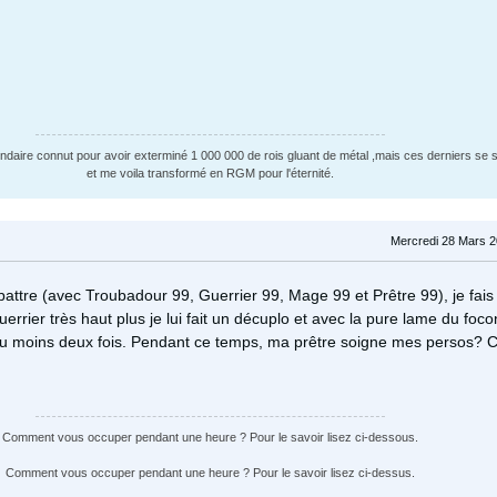
endaire connut pour avoir exterminé 1 000 000 de rois gluant de métal ,mais ces derniers se
et me voila transformé en RGM pour l'éternité.
Mercredi 28 Mars 2
 battre (avec Troubadour 99, Guerrier 99, Mage 99 et Prêtre 99), je fai
errier très haut plus je lui fait un décuplo et avec la pure lame du focon
au moins deux fois. Pendant ce temps, ma prêtre soigne mes persos? C
Comment vous occuper pendant une heure ? Pour le savoir lisez ci-dessous.
Comment vous occuper pendant une heure ? Pour le savoir lisez ci-dessus.