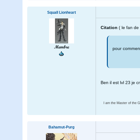
Squall Lionheart
Citation
( le fan d
Membre
pour commenc
Ben il est lvl 23 je
I am the Master of the Gu
Bahamut-Purg