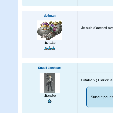
dq9man
Je suis d'accord ave
Membre
Squall Lionheart
Citation
( Eldrick 
Membre
Surtout pour r