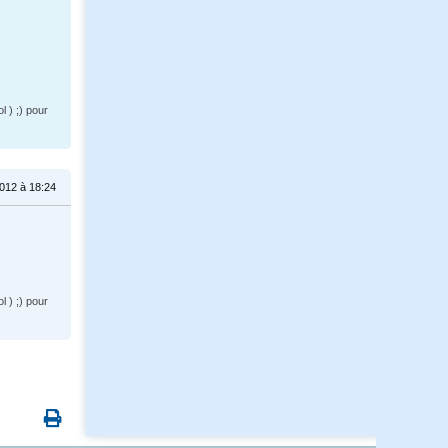
l ) ;) pour
012 à 18:24
l ) ;) pour