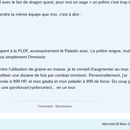
 avec le fan de dragon quest, pour moi un sage + un prêtre c'est trop in
endre la même équipe que moi, c'est à dire :
ppent à la PLDF, accessoirement le Paladin avec. Le prêtre soigne, mult
lus simplement Omnisoin.
ontre l'utilisation de graine en masse, je te conseil d'augmenter au max
'utiliser une dizaine de fois par combat omnisoin. Personnellement, j'ai
nde à 999 HP, et mes gladia et mon paladin à 999 de force. Du coup je
une pyroforce/cryoforce/ect... en un tour.
Command : Shockwave
Mercredi 28 Mars 2