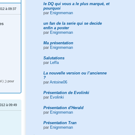
le DQ qui vous a le plus marqué, et
pourquoi
012 à 09:37
par
Enignmeman
un fan de la serie qui se decide
es
enfin a poster
par
Enignmeman
Ma présentation
par
Enignmeman
Salutations
par
Leffa
La nouvelle version ou l’ancienne
?
l ) ;) pour
par
Antoine06
Présentation de Evolinki
par
Evolinki
012 à 09:49
Présentation d'Herald
par
Enignmeman
Présentation Tran
par
Enignmeman