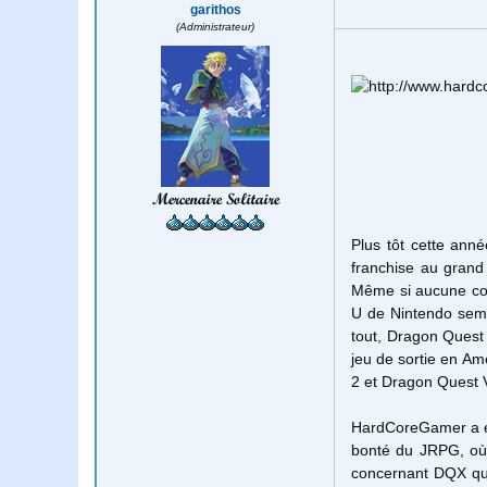
garithos
(Administrateur)
Mercenaire Solitaire
Plus tôt cette anné
franchise
au grand
Même si aucune
c
U
de Nintendo
sem
tout
,
Dragon Quest
jeu
de sortie
en Am
2 et Dragon Quest 
HardCoreGamer a e
bonté
du
JRPG
,
o
concernant
DQX
qu