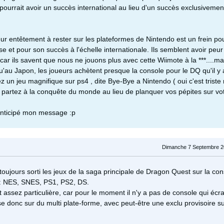
ourrait avoir un succès international au lieu d'un succès exclusivemen
eur entêtement à rester sur les plateformes de Nintendo est un frein pou
ise et pour son succès à l'échelle internationale. Ils semblent avoir peur
 car ils savent que nous ne jouons plus avec cette Wiimote à la ***....mai
u'au Japon, les joueurs achètent presque la console pour le DQ qu'il y 
ez un jeu magnifique sur ps4 , dite Bye-Bye a Nintendo ( oui c'est triste
t partez à la conquête du monde au lieu de planquer vos pépites sur votr
 anticipé mon message :p
Dimanche 7 Septembre 2
oujours sorti les jeux de la saga principale de Dragon Quest sur la con
: NES, SNES, PS1, PS2, DS.
 assez particulière, car pour le moment il n'y a pas de console qui écra
e donc sur du multi plate-forme, avec peut-être une exclu provisoire s