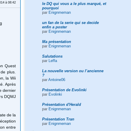
014 à 08:42
le DQ qui vous a le plus marqué, et
pourquoi
par
Enignmeman
un fan de la serie qui se decide
enfin a poster
par
Enignmeman
Ma présentation
par
Enignmeman
Salutations
par
Leffa
on Quest
La nouvelle version ou l’ancienne
 de plus
.
?
on
,
la Wii
par
Antoine06
té
.
Après
Présentation de Evolinki
e dernier
par
Evolinki
ors DQMJ
Présentation d'Herald
par
Enignmeman
ate
de la
Présentation Tran
éception
par
Enignmeman
ion
entre