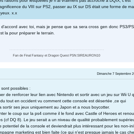
s raisons pour lesquelles je n'ai vraiment pas accroché à DQIX, c'est
agnificence du VIII sur PS2, passer au IX sur DS était une forme de m
 yeux. x.x
t d'accord avec toi, mais je pense que sa sera cross gen donc PS3/P
t la pour préparer le terrain.
Fan de Final Fantasy et Dragon Quest PSN:SIREAURON10
Dimanche 7 Septembre 2
 sont possibles :
nuer de renforcer leur lien avec Nintendo et sortir avec un jeu sur Wii U 
u tout en occident vu comment cette console est désertée ,ce qui
sortir ses jeux uniquement au Japon et a nous boycotter.
tenter le coup sur la ps4 comme il le fond avec Castle of Heroes et reno
s (cf DQ 8). Le jeu serait a un niveau de qualité probablement supérieu
e potentiel de la console et deviendrait plus intéressant pour les non-ini
ampagne marketing est bien faite (ce qui n'est presque jamais le cas ch