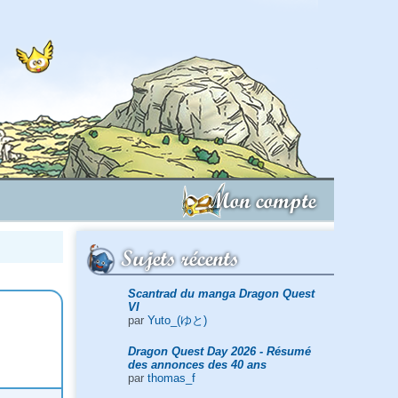
Mon compte
Sujets récents
Scantrad du manga Dragon Quest
VI
par
Yuto_(ゆと)
Dragon Quest Day 2026 - Résumé
des annonces des 40 ans
par
thomas_f