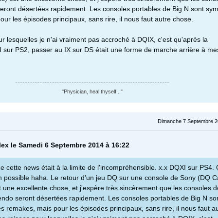
seront désertées rapidement. Les consoles portables de Big N sont sy
ur les épisodes principaux, sans rire, il nous faut autre chose.
r lesquelles je n'ai vraiment pas accroché à DQIX, c'est qu'après la
I sur PS2, passer au IX sur DS était une forme de marche arrière à me
"Physician, heal thyself..."
Dimanche 7 Septembre 2
alex le Samedi 6 Septembre 2014 à 16:22
 cette news était à la limite de l'incompréhensible. x.x DQXI sur PS4. 
on possible haha. Le retour d'un jeu DQ sur une console de Sony (DQ C
t une excellente chose, et j'espère très sincèrement que les consoles d
endo seront désertées rapidement. Les consoles portables de Big N so
s remakes, mais pour les épisodes principaux, sans rire, il nous faut a