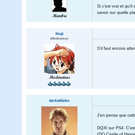
Si c'est vrai et qu'
savoir sur quelle pl
Membre
Negi
(Modérateur)
S'il faut encore att
Modérateur
darkwillalex
J'en pense que cette
DQXI sur PS4. C'est
(DQ Castle of Heroe