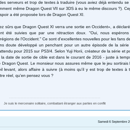
des serveurs et trop de textes à traduire (vous aviez déjà entendu se
omment même Dragon Quest VII sur 3DS à eu le même discours ?)
.
Ce
spoir
a été
proposée lors de
Dragon Quest
XI
.
z sûrs
que
Dragon Quest
XI
verra
une sortie en Occident
», a déclar
nt été suivies
que par
une rétraction
doux.
"
Oui
,
nous espérons
régions de l'Occident
.
"
Ce
sont d'excellentes nouvelles
pour les fans d
ns doute
développé
un penchant pour
un autre épisode de
la série
 attendu pour 2015 sur PS3/4
.
Selon
Yuji
Horii
,
créateur de la série
et
p
la
date de sortie
de
cible est
dans le courant de
2016 -
juste à temp
e
Dragon Quest
.
Le monsieur nous assures même que le jeu sortirais
l levant, alors affaire à suivre (à moins qu'il y est trop de textes à t
être réel, qu'en pensez vous ?
Je suis le mercenaire solitaire, combattant étranger aux parties en conflit
Samedi 6 Septembre 2