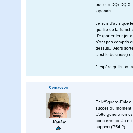
pour un DQ) DQ XI p
japonais...
Je suis d'avis que l
qualité de la franch
d'exporter leur jeux
n'ont pas compris q
dessus... Alors sort
c'est le business) e
J'espère qu'ils ont
Conradson
Enix/Square-Enix a t
succès du moment 
Cette génération est
concurrence. Je mis
Membre
support (PS4 ?).