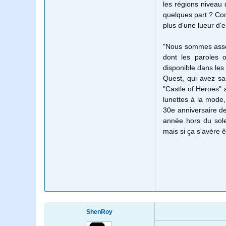
les régions niveau 
quelques part ? C
plus d'une
lueur d'e
"
Nous
sommes asse
dont les paroles
o
disponible
dans les
Quest
,
qui
avez sa
"Castle of Heroes"
lunettes
à la mode
,
30e anniversaire d
année hors du solei
mais si ça s'avère 
ShenRoy