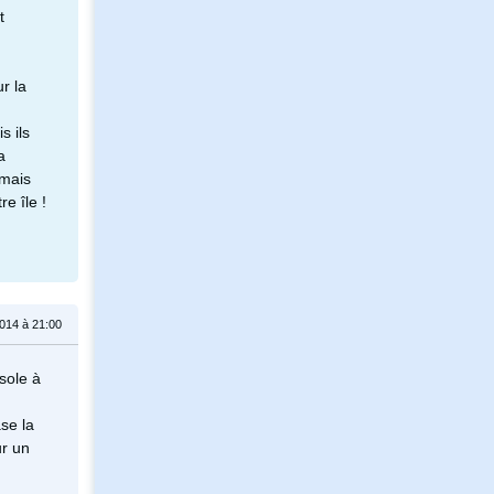
t
r la
s ils
a
 mais
e île !
014 à 21:00
sole à
se la
ur un