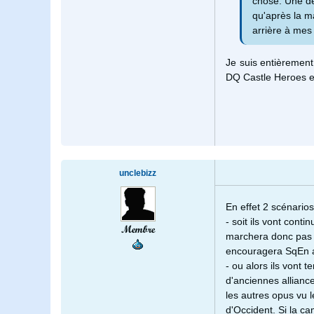
chose. Une de
qu'après la m
arrière à mes
Je suis entièremen
DQ Castle Heroes es
unclebizz
En effet 2 scénarios
- soit ils vont conti
Membre
marchera donc pas d
encouragera SqEn a 
- ou alors ils vont 
d'anciennes alliance
les autres opus vu l
d'Occident. Si la c