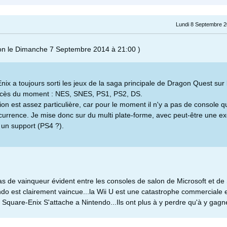
Lundi 8 Septembre 2
on le Dimanche 7 Septembre 2014 à 21:00 )
ix a toujours sorti les jeux de la saga principale de Dragon Quest sur 
ccès du moment : NES, SNES, PS1, PS2, DS.
on est assez particulière, car pour le moment il n'y a pas de console q
currence. Je mise donc sur du multi plate-forme, avec peut-être une ex
r un support (PS4 ?).
pas de vainqueur évident entre les consoles de salon de Microsoft et de
ndo est clairement vaincue...la Wii U est une catastrophe commerciale 
 Square-Enix S'attache a Nintendo...Ils ont plus à y perdre qu'à y gagne