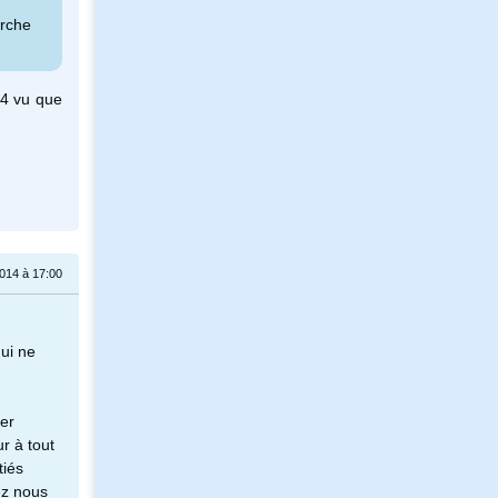
arche
S4 vu que
014 à 17:00
qui ne
uer
r à tout
tiés
ez nous