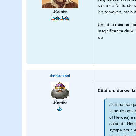
salon de Nintendo 
Membre
les remakes, mais po
Une des raisons pou
magnificence du VII
x.x
theblackoni
Citation: darkwill
Membre
J'en pense que
la seule opti
of Heroes) es
salon de Nint
sympa pour le