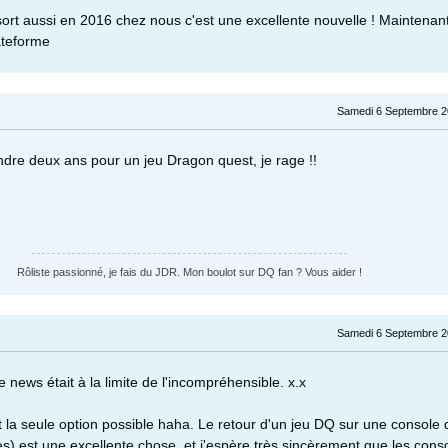
il sort aussi en 2016 chez nous c'est une excellente nouvelle ! Maintenan
ateforme
Samedi 6 Septembre 2
endre deux ans pour un jeu Dragon quest, je rage !!
Rôliste passionné, je fais du JDR. Mon boulot sur DQ fan ? Vous aider !
Samedi 6 Septembre 2
 news était à la limite de l'incompréhensible. x.x
 la seule option possible haha. Le retour d'un jeu DQ sur une console
s) est une excellente chose, et j'espère très sincèrement que les cons