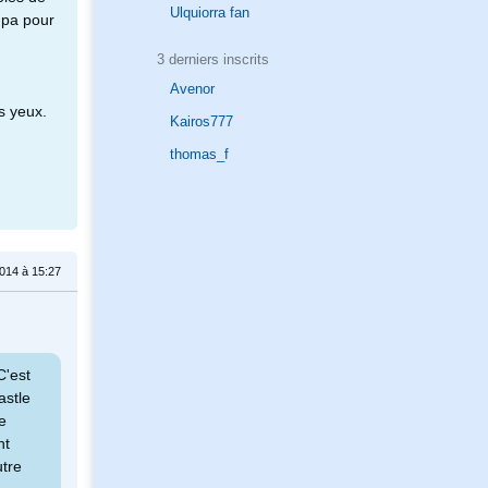
Ulquiorra fan
mpa pour
3 derniers inscrits
Avenor
s yeux.
Kairos777
thomas_f
014 à 15:27
C'est
astle
e
nt
utre