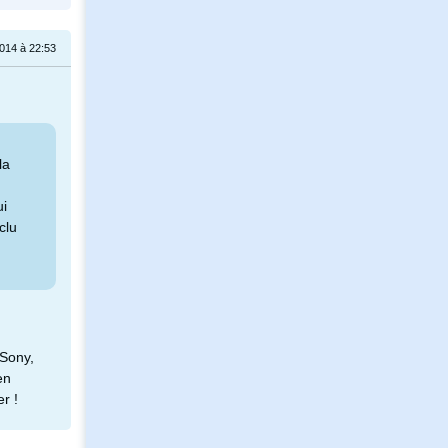
014 à 22:53
la
ui
clu
 Sony,
en
r !