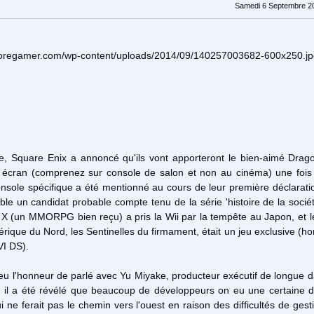
Samedi 6 Septembre 2
e
,
Square Enix
a annoncé
qu'ils vont
apporteront
le bien-aimé
Drag
 écran
(comprenez sur console de salon et non au cinéma)
une fois
onsole
spécifique
a été mentionné
au cours de leur
première déclarati
ble
un candidat
probable
compte tenu de la
série
'
histoire
de
la socié
X
(
un
MMORPG
bien
reçu
)
a pris
la
Wii
par la tempête
au Japon
,
et
l
érique du Nord
,
les Sentinelles
du firmament
,
était
un jeu exclusive (h
VI DS)
.
u l'honneur de parlé
avec
Yu
Miyake
,
producteur exécutif
de longue d
ù
il a été révélé
que
beaucoup
de
développeurs
on eu une certaine
d
i ne ferait pas le chemin vers l'ouest
en raison des difficultés
de gest