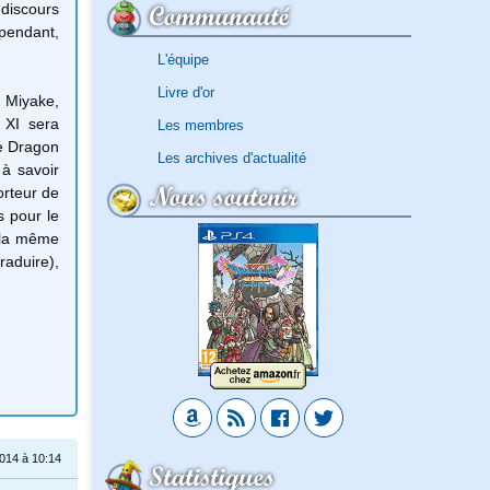
Communauté
 discours
pendant
,
L'équipe
Livre d'or
é
Miyake
,
XI
sera
Les membres
e
Dragon
Les archives d'actualité
à savoir
Nous soutenir
orteur
de
s pour
le
 la même
raduire),
014 à 10:14
Statistiques