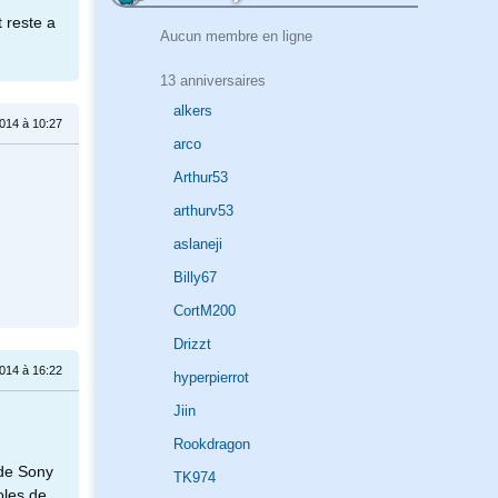
t reste a
Aucun membre en ligne
13 anniversaires
alkers
014 à 10:27
arco
Arthur53
arthurv53
aslaneji
Billy67
CortM200
Drizzt
014 à 16:22
hyperpierrot
Jiin
Rookdragon
 de Sony
TK974
oles de