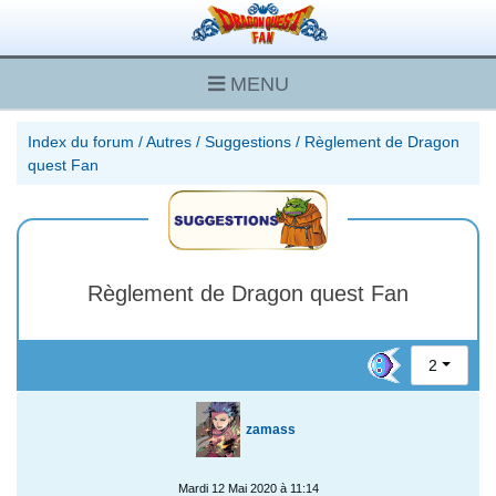
MENU
Index du forum
/
Autres
/
Suggestions
/
Règlement de Dragon
quest Fan
Règlement de Dragon quest Fan
2
zamass
Mardi 12 Mai 2020 à 11:14