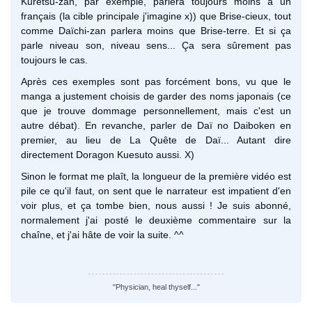
Kuretsu-zan, par exemple, parlera toujours moins à un
français (la cible principale j'imagine x)) que Brise-cieux, tout
comme Daïchi-zan parlera moins que Brise-terre. Et si ça
parle niveau son, niveau sens... Ça sera sûrement pas
toujours le cas.
Après ces exemples sont pas forcément bons, vu que le
manga a justement choisis de garder des noms japonais (ce
que je trouve dommage personnellement, mais c'est un
autre débat). En revanche, parler de Daï no Daiboken en
premier, au lieu de La Quête de Daï... Autant dire
directement Doragon Kuesuto aussi. X)
Sinon le format me plaît, la longueur de la première vidéo est
pile ce qu'il faut, on sent que le narrateur est impatient d'en
voir plus, et ça tombe bien, nous aussi ! Je suis abonné,
normalement j'ai posté le deuxième commentaire sur la
chaîne, et j'ai hâte de voir la suite. ^^
"Physician, heal thyself..."