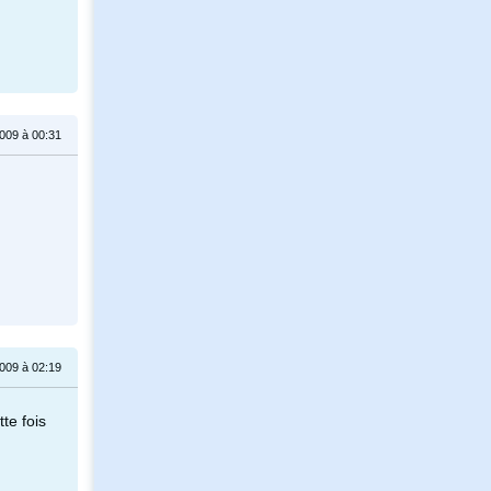
009 à 00:31
009 à 02:19
te fois