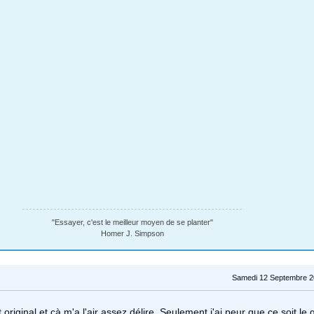
"Essayer, c'est le meilleur moyen de se planter"
Homer J. Simpson
Samedi 12 Septembre 2
 original et çà m'a l'air assez délire. Seulement j'ai peur que ce soit le