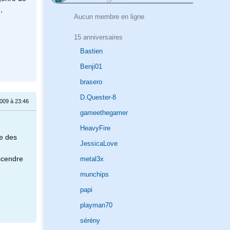
,
Aucun membre en ligne
15 anniversaires
Bastien
Benji01
brasero
D.Quester-8
009 à 23:46
gameethegamer
HeavyFire
te des
JessicaLove
escendre
metal3x
munchips
papi
playman70
sérény