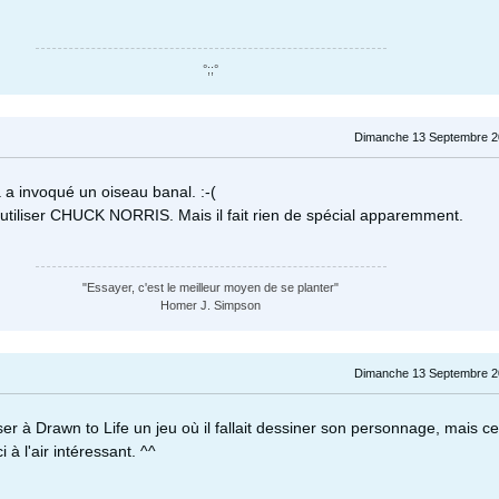
°;;°
Dimanche 13 Septembre 2
 a invoqué un oiseau banal. :-(
 utiliser CHUCK NORRIS. Mais il fait rien de spécial apparemment.
"Essayer, c'est le meilleur moyen de se planter"
Homer J. Simpson
Dimanche 13 Septembre 2
er à Drawn to Life un jeu où il fallait dessiner son personnage, mais cet
i à l'air intéressant. ^^