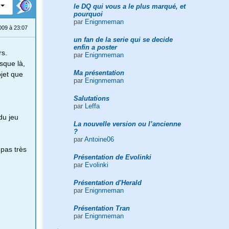
le DQ qui vous a le plus marqué, et
pourquoi
par
Enignmeman
09 à 23:07
un fan de la serie qui se decide
enfin a poster
rs.
par
Enignmeman
sque là,
Ma présentation
jet que
par
Enignmeman
Salutations
par
Leffa
du jeu
La nouvelle version ou l’ancienne
?
par
Antoine06
 pas très
Présentation de Evolinki
par
Evolinki
Présentation d'Herald
par
Enignmeman
Présentation Tran
par
Enignmeman