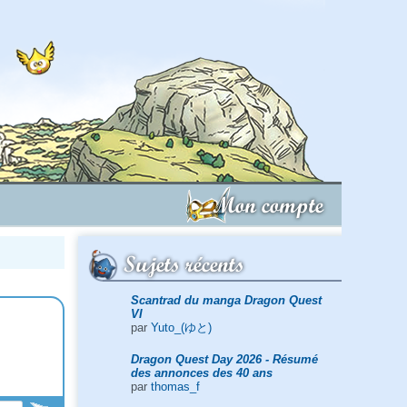
Mon compte
Sujets récents
Scantrad du manga Dragon Quest
VI
par
Yuto_(ゆと)
Dragon Quest Day 2026 - Résumé
des annonces des 40 ans
par
thomas_f