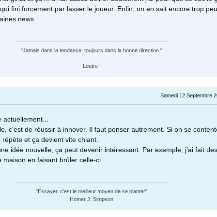
 qui fini forcement par lasser le joueur. Enfin, on en sait encore trop peu
haines news.
"Jamais dans la tendance, toujours dans la bonne direction."
Loutre !
Samedi 12 Septembre 2
oue actuellement...
icile, c'est de réussir à innover. Il faut penser autrement. Si on se conten
 répète et ça devient vite chiant.
ne idée nouvelle, ça peut devenir intéressant. Par exemple, j'ai fait d
 maison en faisant brûler celle-ci...
"Essayer, c'est le meilleur moyen de se planter"
Homer J. Simpson