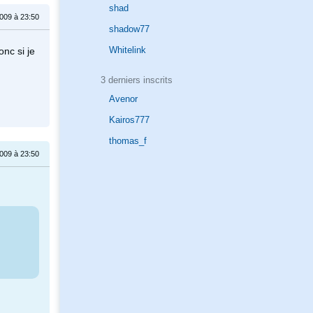
shad
009 à 23:50
shadow77
Whitelink
onc si je
3 derniers inscrits
Avenor
Kairos777
thomas_f
009 à 23:50