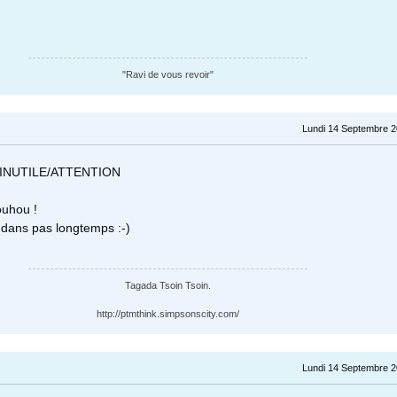
"Ravi de vous revoir"
Lundi 14 Septembre 2
INUTILE/ATTENTION
Youhou !
ci dans pas longtemps :-)
Tagada Tsoin Tsoin.
http://ptmthink.simpsonscity.com/
Lundi 14 Septembre 2