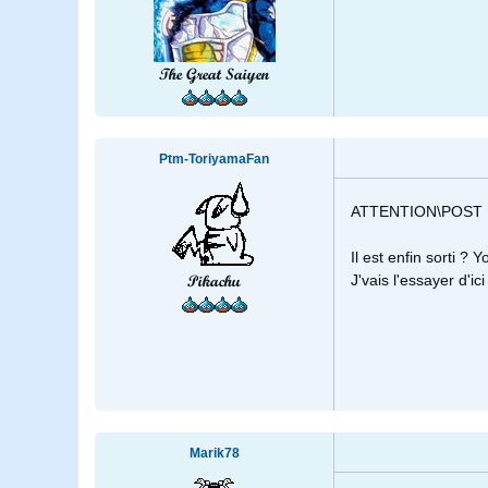
The Great Saiyen
Ptm-ToriyamaFan
ATTENTION\POST 
Il est enfin sorti ? 
Pikachu
J'vais l'essayer d'i
Marik78