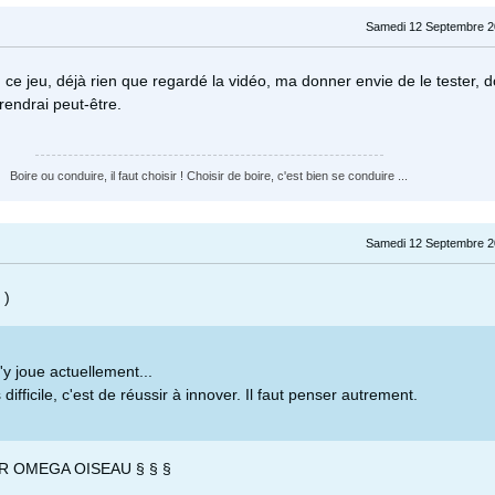
Samedi 12 Septembre 2
n, ce jeu, déjà rien que regardé la vidéo, ma donner envie de le tester, d
prendrai peut-être.
Boire ou conduire, il faut choisir ! Choisir de boire, c'est bien se conduire ...
Samedi 12 Septembre 2
 )
t j'y joue actuellement...
s difficile, c'est de réussir à innover. Il faut penser autrement.
R OMEGA OISEAU § § §