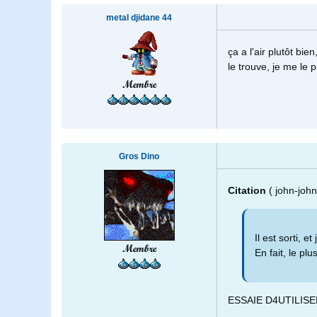
metal djidane 44
ça a l'air plutôt bie
le trouve, je me le 
Membre
Gros Dino
Citation
( john-john
Il est sorti, e
Membre
En fait, le plu
ESSAIE D4UTILISE