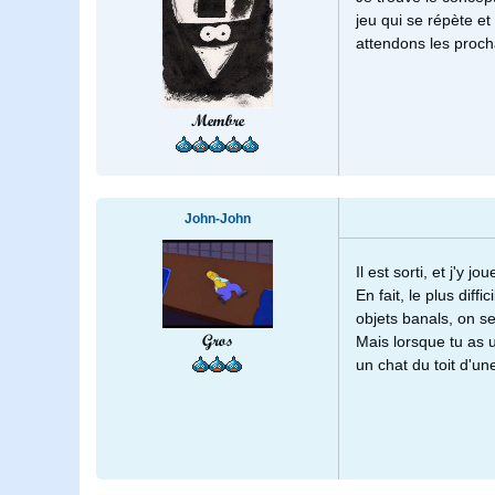
jeu qui se répète et
attendons les proc
Membre
John-John
Il est sorti, et j'y j
En fait, le plus diff
objets banals, on se
Gros
Mais lorsque tu as u
un chat du toit d'une