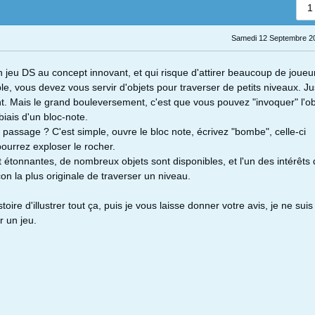
1
Samedi 12 Septembre 20
n jeu DS au concept innovant, et qui risque d'attirer beaucoup de joueu
le, vous devez vous servir d'objets pour traverser de petits niveaux. Ju
t. Mais le grand bouleversement, c'est que vous pouvez "invoquer" l'ob
biais d'un bloc-note.
 passage ? C'est simple, ouvre le bloc note, écrivez "bombe", celle-ci
pourrez exploser le rocher.
t étonnantes, de nombreux objets sont disponibles, et l'un des intérêts 
çon la plus originale de traverser un niveau.
toire d'illustrer tout ça, puis je vous laisse donner votre avis, je ne suis
 un jeu.