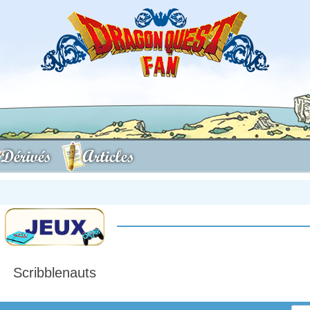
Dérivés
Articles
Scribblenauts