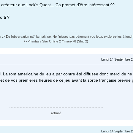
 créateur que Lock's Quest... Ca promet d'être intéressant ^^
orti ?
 /> De l'observation naît la maitrise. Ne finissez pas bêtement vos jeux, explorez-les à fond !
/> Phantasy Star Online 2 // marik78 (Ship 2)
Lundi 14 Septembre 2
ti. La rom américaine du jeu a par contre été diffusée donc merci de ne
et de vos premières heures de ce jeu avant la sortie française prévue 
retraité
Lundi 14 Septembre 2