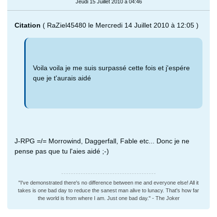
Jeudi 15 Juillet 2010 à 04:46
Citation
( RaZiel45480 le Mercredi 14 Juillet 2010 à 12:05 )
Voila voila je me suis surpassé cette fois et j'espére
que je t'aurais aidé
J-RPG =/= Morrowind, Daggerfall, Fable etc... Donc je ne
pense pas que tu l'aies aidé ;-)
"I've demonstrated there's no difference between me and everyone else! All it
takes is one bad day to reduce the sanest man alive to lunacy. That's how far
the world is from where I am. Just one bad day." - The Joker