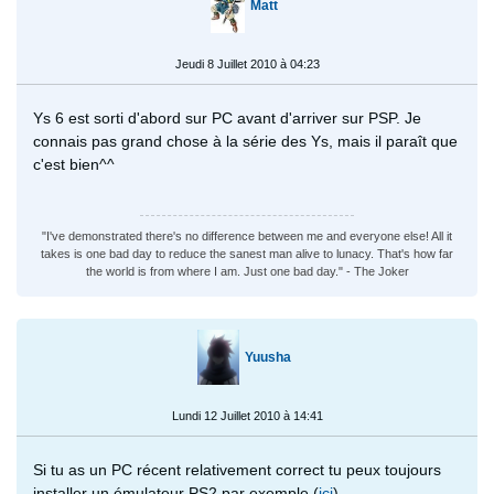
Matt
Jeudi 8 Juillet 2010 à 04:23
Ys 6 est sorti d'abord sur PC avant d'arriver sur PSP. Je
connais pas grand chose à la série des Ys, mais il paraît que
c'est bien^^
"I've demonstrated there's no difference between me and everyone else! All it
takes is one bad day to reduce the sanest man alive to lunacy. That's how far
the world is from where I am. Just one bad day." - The Joker
Yuusha
Lundi 12 Juillet 2010 à 14:41
Si tu as un PC récent relativement correct tu peux toujours
installer un émulateur PS2 par exemple (
ici
)