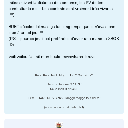
faites suivant la distance des ennemis, les PV de tes
combattants etc... Les combats sont vraiment très vivants
!!!!)
BREF désolée lol mais ça fait longtemps que je n'avais pas
joué à un tel jeu !!!!
(P.S. : pour ce jeu il est préférable d'avoir une manette XBOX
:D)
Voili voilou j'ai fait mon boulot mwawhaha :bravo:
Kupo Kupo fait le Mog... Hum? Où est - il?
Dans un tonneau? NON !
Sous mon lit? NON !
Il est... DANS MES BRAS ! Moggo moggo tout doux !
(ouais signature de folle ok !)