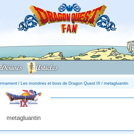
Dérivés
Articles
firmament
/
Les monstres et boss de Dragon Quest IX
/
metagluantin
metagluantin