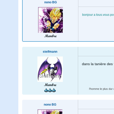
nono BG
bonjour a tous.vous po
Membre
steifmann
dans la tanière des t
Membre
l'homme le plus dur 
nono BG