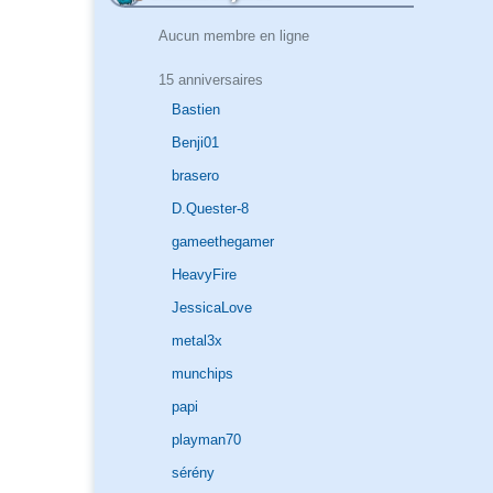
Aucun membre en ligne
15 anniversaires
Bastien
Benji01
brasero
D.Quester-8
gameethegamer
HeavyFire
JessicaLove
metal3x
munchips
papi
playman70
sérény