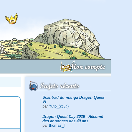
Mon compte
Sujets récents
Scantrad du manga Dragon Quest
VI
par
Yuto_(ゆと)
Dragon Quest Day 2026 - Résumé
des annonces des 40 ans
par
thomas_f