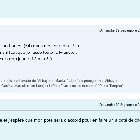
Dimanche 19 Septembre 2
 le sud-ouest (64) dans mon surnom...! :p
ris il faut que je fasse toute la France...
 suis trop jeune. 12 ans 8-)
Je suis un chevalier de l'Abbaye de Maella. J'ai juré de protéger mon Abbaye.
 Général Marcello(mon frère) et le Père Fransisco m'ont nommé "Preux Templier".
Dimanche 19 Septembre 2
ie et j'espère que mon pote sera d'accord pour en faire un a coté de c