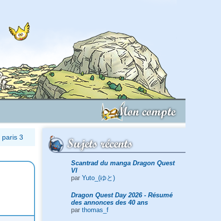
Mon compte
 paris 3
Sujets récents
Scantrad du manga Dragon Quest
VI
par
Yuto_(ゆと)
Dragon Quest Day 2026 - Résumé
des annonces des 40 ans
par
thomas_f