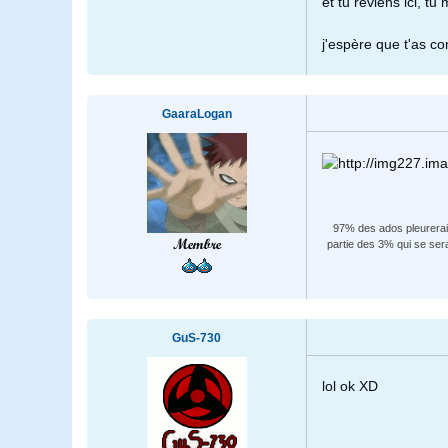
et tu reviens ici, tu
j'espère que t'as co
GaaraLogan
97% des ados pleureraien
Membre
partie des 3% qui se ser
GuS-730
lol ok XD