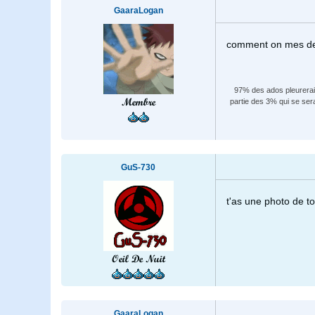
GaaraLogan
comment on mes des
97% des ados pleureraien
Membre
partie des 3% qui se ser
GuS-730
t'as une photo de to
Oeil De Nuit
GaaraLogan