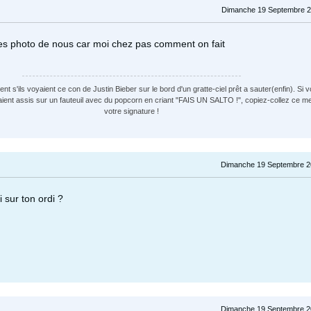
Dimanche 19 Septembre 2
 photo de nous car moi chez pas comment on fait
t s'ils voyaient ce con de Justin Bieber sur le bord d'un gratte-ciel prêt a sauter(enfin). Si v
aient assis sur un fauteuil avec du popcorn en criant "FAIS UN SALTO !", copiez-collez ce 
votre signature !
Dimanche 19 Septembre 2
i sur ton ordi ?
Dimanche 19 Septembre 2