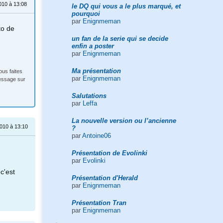
10 à 13:08
le DQ qui vous a le plus marqué, et
pourquoi
par
Enignmeman
to de
un fan de la serie qui se decide
enfin a poster
par
Enignmeman
Ma présentation
ous faites
par
Enignmeman
message sur
Salutations
par
Leffa
La nouvelle version ou l’ancienne
010 à 13:10
?
par
Antoine06
Présentation de Evolinki
par
Evolinki
 c'est
Présentation d'Herald
par
Enignmeman
Présentation Tran
par
Enignmeman