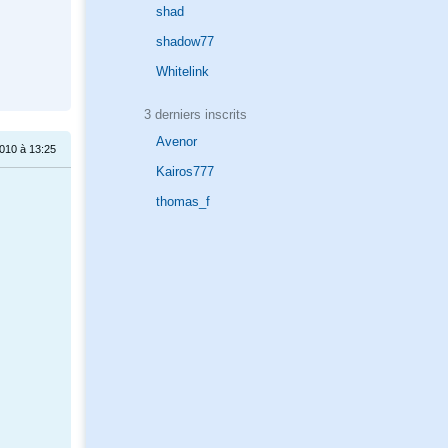
shad
shadow77
Whitelink
3 derniers inscrits
Avenor
010 à 13:25
Kairos777
thomas_f