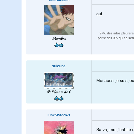
oui
97% des ados pleureraien
Membre
partie des 3% qui se ser
suicune
Moi aussi je suis je
Pokémon de l
LinkShadows
Sa va, moi j'habite 