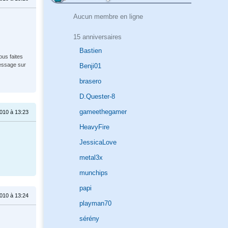
Aucun membre en ligne
15 anniversaires
Bastien
ous faites
message sur
Benji01
brasero
D.Quester-8
gameethegamer
010 à 13:23
HeavyFire
JessicaLove
metal3x
munchips
papi
010 à 13:24
playman70
sérény