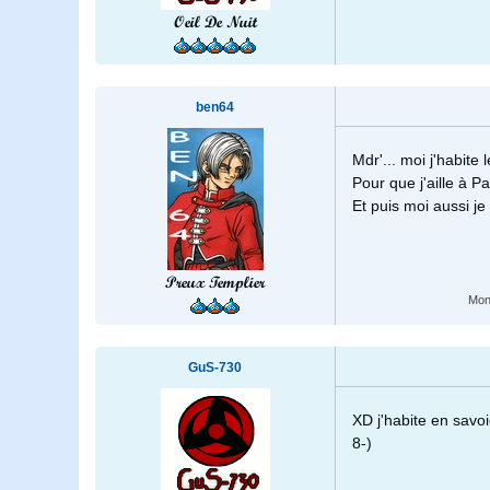
Oeil De Nuit
ben64
Mdr'... moi j'habite
Pour que j'aille à Pa
Et puis moi aussi je
Preux Templier
Mon
GuS-730
XD j'habite en savo
8-)