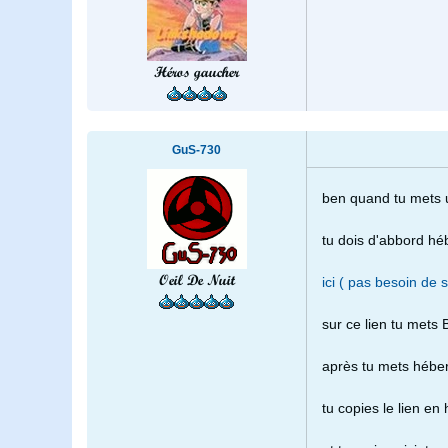
Héros gaucher
GuS-730
ben quand tu mets u
tu dois d'abbord héb
Oeil De Nuit
ici ( pas besoin de s
sur ce lien tu mets 
après tu mets héberg
tu copies le lien en 