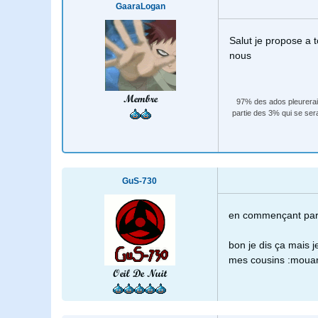
GaaraLogan
Salut je propose a 
nous
Membre
97% des ados pleureraien
partie des 3% qui se ser
GuS-730
en commençant par 
bon je dis ça mais je
mes cousins :mouar
Oeil De Nuit