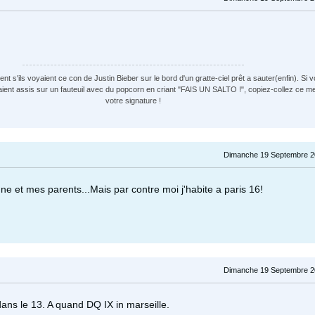
t s'ils voyaient ce con de Justin Bieber sur le bord d'un gratte-ciel prêt a sauter(enfin). Si v
aient assis sur un fauteuil avec du popcorn en criant "FAIS UN SALTO !", copiez-collez ce 
votre signature !
Dimanche 19 Septembre 2
une et mes parents...Mais par contre moi j'habite a paris 16!
Dimanche 19 Septembre 2
dans le 13. A quand DQ IX in marseille.