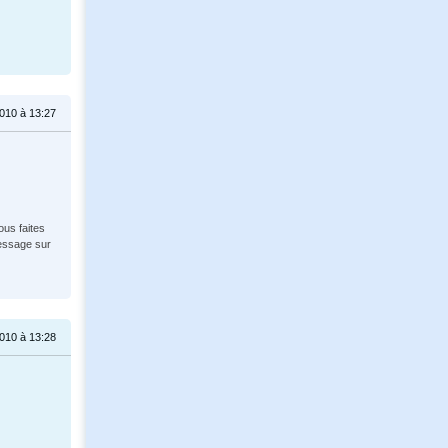
010 à 13:27
ous faites
message sur
010 à 13:28