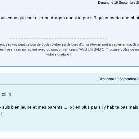
Dimanche 19 Septembre 20
tous ceux qui vont aller au dragon quest in paris 3 qu'on mette une pho
t s'ils voyaient ce con de Justin Bieber sur le bord d'un gratte-ciel prêt a sauter(enfin). Si v
aient assis sur un fauteuil avec du popcorn en criant "FAIS UN SALTO !", copiez-collez ce 
votre signature !
Dimanche 19 Septembre 2
toi :p
 suis bien jeune et mes parents .... :-( en plus paris j'y habite pas mais
f: