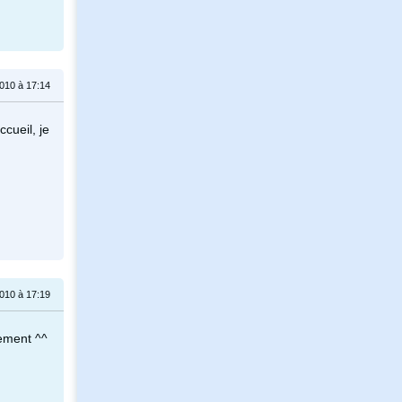
010 à 17:14
cueil, je
010 à 17:19
cement ^^