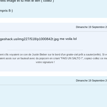
 mets image et tu met le lien ( collez )
mpris 8-)
Dimanche 19 Septembre 2
me voila lol
t s'ils voyaient ce con de Justin Bieber sur le bord d'un gratte-ciel prêt a sauter(enfin). Si v
aient assis sur un fauteuil avec du popcorn en criant "FAIS UN SALTO !", copiez-collez ce 
votre signature !
Dimanche 19 Septembre 2