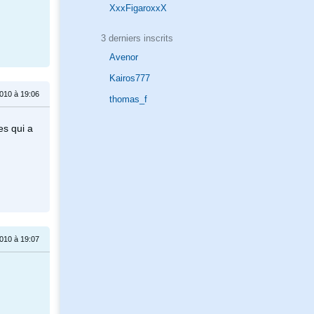
XxxFigaroxxX
3 derniers inscrits
Avenor
Kairos777
010 à 19:06
thomas_f
es qui a
010 à 19:07