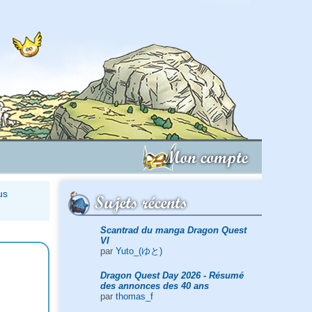
Mon compte
us
Sujets récents
Scantrad du manga Dragon Quest
VI
par
Yuto_(ゆと)
Dragon Quest Day 2026 - Résumé
des annonces des 40 ans
par
thomas_f