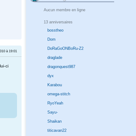
Aucun membre en ligne
13 anniversaires
bosstheo
Dom
DoRaGoONBoRu-Z2
010 à 19:01
draglade
ui-ci
dragonquest987
dyx
Karabou
omega-stitch
RyoYeah
Sayu-
Shaikan
titicavan22