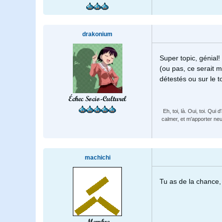
drakonium
Super topic, génial!
(ou pas, ce serait m
détestés ou sur le t
Échec Socio-Culturel
Eh, toi, là. Oui, toi. Qu
calmer, et m'apporter neu
machichi
Tu as de la chance, 
Membre