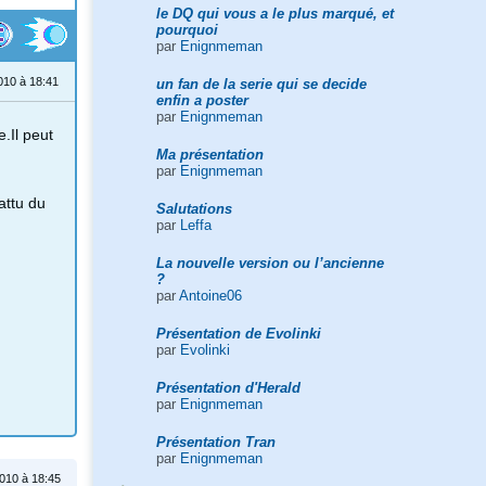
le DQ qui vous a le plus marqué, et
pourquoi
par
Enignmeman
010 à 18:41
un fan de la serie qui se decide
enfin a poster
par
Enignmeman
e.Il peut
Ma présentation
par
Enignmeman
attu du
Salutations
par
Leffa
La nouvelle version ou l’ancienne
?
par
Antoine06
Présentation de Evolinki
par
Evolinki
Présentation d'Herald
par
Enignmeman
Présentation Tran
par
Enignmeman
010 à 18:45