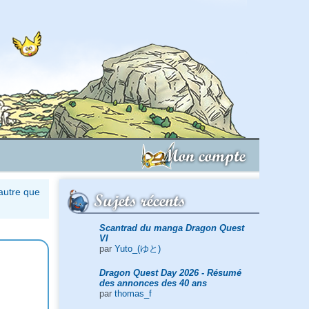
Mon compte
autre que
Sujets récents
Scantrad du manga Dragon Quest
VI
par
Yuto_(ゆと)
Dragon Quest Day 2026 - Résumé
des annonces des 40 ans
par
thomas_f