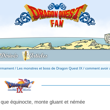
Dérivés
Articles
firmament
/
Les monstres et boss de Dragon Quest IX
/
comment avoir 
 que équinocte, monte gluant et némée