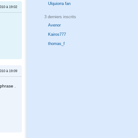
Ulquiorra fan
010 à 19:02
3 derniers inscrits
Avenor
Kairos777
thomas_f
010 à 19:09
 phrase .