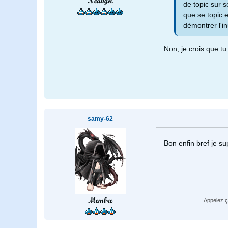
Néangel
de topic sur s
que se topic es
démontrer l'inu
Non, je crois que t
samy-62
Bon enfin bref je s
Membre
Appelez ç