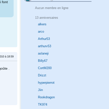
i font
Aucun membre en ligne
13 anniversaires
alkers
arco
Arthur53
arthurv53
aslaneji
010 à 18:59
Billy67
CortM200
goûte .
Drizzt
hyperpierrot
Jiin
Rookdragon
TK974