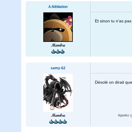
A.Nihilation
Et sinon tu n'as pas
Membre
samy-62
Désolé on dirait que
Membre
Appelez ç