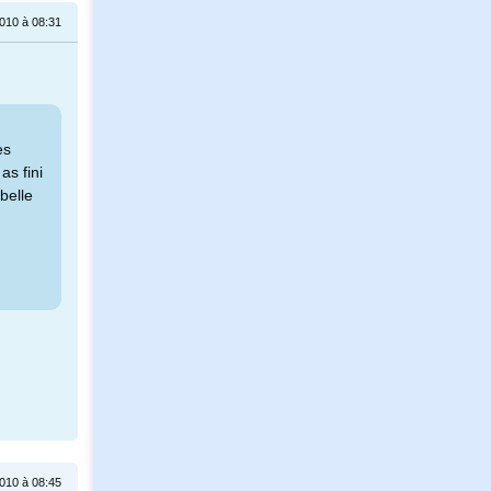
010 à 08:31
es
as fini
ubelle
010 à 08:45