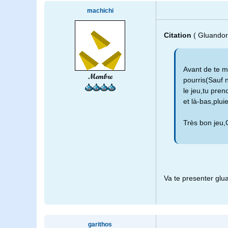
machichi
Citation
( Gluandor
Avant de te m
Membre
pourris(Sauf n
le jeu,tu pren
et là-bas,plu
Très bon jeu,
Va te presenter glu
garithos