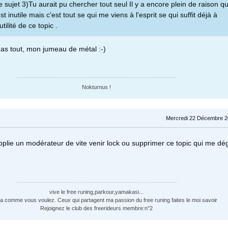
e sujet 3)Tu aurait pu chercher tout seul Il y a encore plein de raison qu
t inutile mais c'est tout se qui me viens à l'esprit se qui suffit déjà à
tilité de ce topic .
u as tout, mon jumeau de métal :-)
Nokturnus !
Mercredi 22 Décembre 2
upplie un modérateur de vite venir lock ou supprimer ce topic qui me dé
vive le free runing,parkour,yamakasi...
a comme vous voulez. Ceux qui partagent ma passion du free runing faites le moi savoir
Rejoignez le club des freerideurs membre:n°2