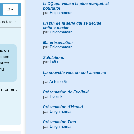
le DQ qui vous a le plus marqué, et
pourquoi
2
par
Enignmeman
010 à 18:14
un fan de la serie qui se decide
enfin a poster
par
Enignmeman
Ma présentation
par
Enignmeman
ois en
hoses.
Salutations
par
Leffa
antres
 tu
La nouvelle version ou l’ancienne
?
par
Antoine06
au moment
Présentation de Evolinki
par
Evolinki
Présentation d'Herald
par
Enignmeman
Présentation Tran
par
Enignmeman