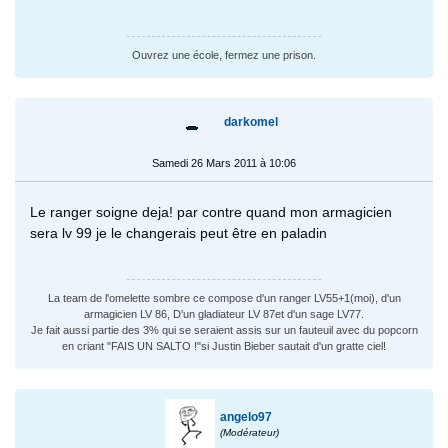
Ouvrez une école, fermez une prison.
darkomel
Samedi 26 Mars 2011 à 10:06
Le ranger soigne deja! par contre quand mon armagicien
sera lv 99 je le changerais peut être en paladin
La team de l'omelette sombre ce compose d'un ranger LV55+1(moi), d'un
armagicien LV 86, D'un gladiateur LV 87et d'un sage LV77.
Je fait aussi partie des 3% qui se seraient assis sur un fauteuil avec du popcorn
en criant "FAIS UN SALTO !"si Justin Bieber sautait d'un gratte ciel!
angelo97
(Modérateur)