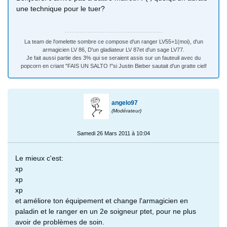
une technique pour le tuer?
La team de l'omelette sombre ce compose d'un ranger LV55+1(moi), d'un
armagicien LV 86, D'un gladiateur LV 87et d'un sage LV77.
Je fait aussi partie des 3% qui se seraient assis sur un fauteuil avec du
popcorn en criant "FAIS UN SALTO !"si Justin Bieber sautait d'un gratte ciel!
angelo97
(Modérateur)
Samedi 26 Mars 2011 à 10:04
Le mieux c'est:
xp
xp
xp
et améliore ton équipement et change l'armagicien en
paladin et le ranger en un 2e soigneur ptet, pour ne plus
avoir de problèmes de soin.