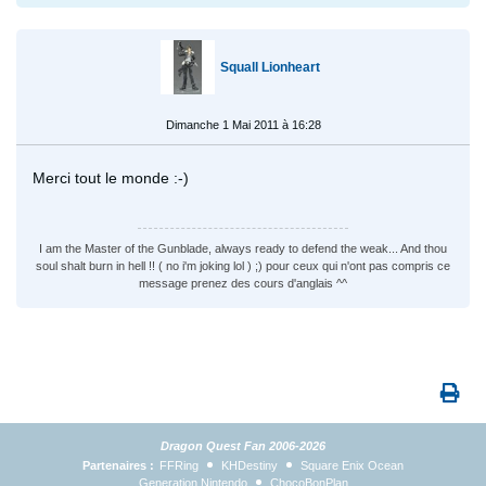
Squall Lionheart
Dimanche 1 Mai 2011 à 16:28
Merci tout le monde :-)
I am the Master of the Gunblade, always ready to defend the weak... And thou
soul shalt burn in hell !! ( no i'm joking lol ) ;) pour ceux qui n'ont pas compris ce
message prenez des cours d'anglais ^^
Dragon Quest Fan 2006-2026
Partenaires :
FFRing
KHDestiny
Square Enix Ocean
Generation Nintendo
ChocoBonPlan