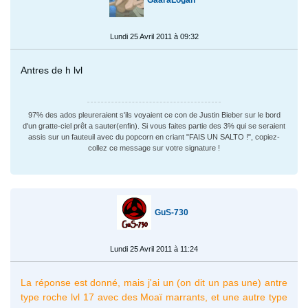
Lundi 25 Avril 2011 à 09:32
Antres de h lvl
97% des ados pleureraient s'ils voyaient ce con de Justin Bieber sur le bord
d'un gratte-ciel prêt a sauter(enfin). Si vous faites partie des 3% qui se seraient
assis sur un fauteuil avec du popcorn en criant "FAIS UN SALTO !", copiez-
collez ce message sur votre signature !
GuS-730
Lundi 25 Avril 2011 à 11:24
La réponse est donné, mais j'ai un (on dit un pas une) antre
type roche lvl 17 avec des Moaï marrants, et une autre type