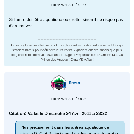
Lundi 25 Avril 2011 à 01:46
Si l'antre doit être aquatique ou grotte, sinon il ne risque pas
d'en trouver...
Un vent glacial soufflait sur les terres, les cadavres des valeureux soldats qui
s'étaient battus pour défendre leurs races y gisaient encore, tandis que plus
loin, un terrible combat faisait encore rage : l'Empereur des Deamons face au
Prince des Angeys ! Geïa VS Vaïks !
-Erwan-
Lundi 25 Avril 2011 à 09:24
Citation: Vaïks le Dimanche 24 Avril 2011 à 23:22
Plus précisément dans les antres aquatique de
niveau D, C et B ainsi que dans les antres de grotte