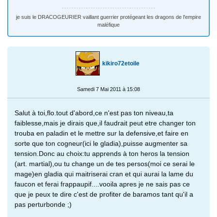
je suis le DRACOGEURIER vaillant guerrier protégeant les dragons de l'empire
maléfique
kikiro72etoile
Samedi 7 Mai 2011 à 15:08
Salut à toi,flo.tout d'abord,ce n'est pas ton niveau,ta
faiblesse,mais je dirais que,il faudrait peut etre changer ton
trouba en paladin et le mettre sur la defensive,et faire en
sorte que ton cogneur(ici le gladia),puisse augmenter sa
tension.Donc au choix:tu apprends à ton heros la tension
(art. martial),ou tu change un de tes persos(moi ce serai le
mage)en gladia qui maitriserai cran et qui aurai la lame du
faucon et ferai frappaupif....vooila apres je ne sais pas ce
que je peux te dire c'est de profiter de baramos tant qu'il a
pas perturbonde ;)