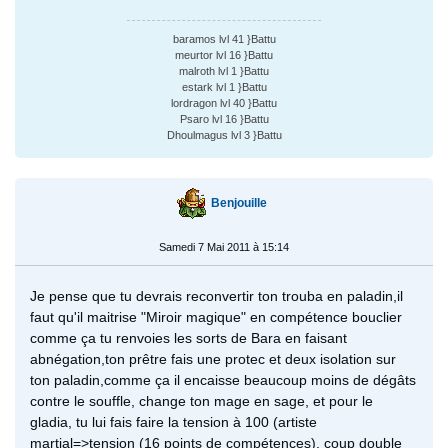
baramos lvl 41 }Battu
meurtor lvl 16 }Battu
malroth lvl 1 }Battu
estark lvl 1 }Battu
lordragon lvl 40 }Battu
Psaro lvl 16 }Battu
Dhoulmagus lvl 3 }Battu
Benjouille
Samedi 7 Mai 2011 à 15:14
Je pense que tu devrais reconvertir ton trouba en paladin,il
faut qu'il maitrise "Miroir magique" en compétence bouclier
comme ça tu renvoies les sorts de Bara en faisant
abnégation,ton prêtre fais une protec et deux isolation sur
ton paladin,comme ça il encaisse beaucoup moins de dégâts
contre le souffle, change ton mage en sage, et pour le
gladia, tu lui fais faire la tension à 100 (artiste
martial=>tension (16 points de compétences), coup double