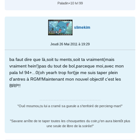
Paladin+10 lvl 99
slimekim
Jeudi 26 Mai 2011 à 19:29
ba faut dire que là,soit tu ments,soit ta vraiment(mais
vraiment hein!)pas du tout de bol,parceque moi,avec mon
pala lvl 94+...0(oh yearh trop fort)je me suis taper plein
d'antres à RGM!Maintenant mon nouvel objectif c'est les
BRP!!
"Oué moumou,tu lui a cramé sa gueule a s'tenfoiré de percieng-man!"
"Savane arrête de te taper toutes les chouquettes du coin,y'en aura bientôt plus
une seule de libre de la soirée!"