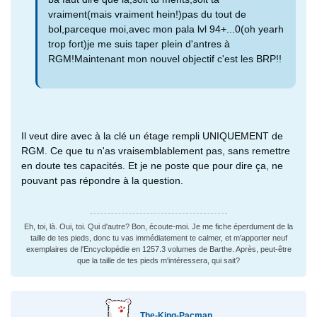
vraiment(mais vraiment hein!)pas du tout de
bol,parceque moi,avec mon pala lvl 94+...0(oh yearh
trop fort)je me suis taper plein d'antres à
RGM!Maintenant mon nouvel objectif c'est les BRP!!
Il veut dire avec à la clé un étage rempli UNIQUEMENT de
RGM. Ce que tu n'as vraisemblablement pas, sans remettre
en doute tes capacités. Et je ne poste que pour dire ça, ne
pouvant pas répondre à la question.
Eh, toi, là. Oui, toi. Qui d'autre? Bon, écoute-moi. Je me fiche éperdument de la
taille de tes pieds, donc tu vas immédiatement te calmer, et m'apporter neuf
exemplaires de l'Encyclopédie en 1257.3 volumes de Barthe. Après, peut-être
que la taille de tes pieds m'intéressera, qui sait?
The-King-Pacman