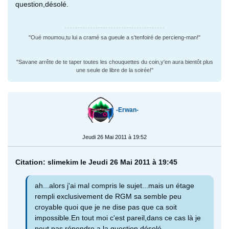
question,désolé.
"Oué moumou,tu lui a cramé sa gueule a s'tenfoiré de percieng-man!"
"Savane arrête de te taper toutes les chouquettes du coin,y'en aura bientôt plus
une seule de libre de la soirée!"
-Erwan-
Jeudi 26 Mai 2011 à 19:52
Citation: slimekim le Jeudi 26 Mai 2011 à 19:45
ah...alors j'ai mal compris le sujet...mais un étage
rempli exclusivement de RGM sa semble peu
croyable quoi que je ne dise pas que ca soit
impossible.En tout moi c'est pareil,dans ce cas là je
peut pas répondre a la question,désolé.