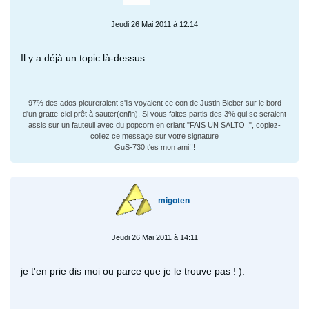
Jeudi 26 Mai 2011 à 12:14
Il y a déjà un topic là-dessus...
97% des ados pleureraient s'ils voyaient ce con de Justin Bieber sur le bord
d'un gratte-ciel prêt à sauter(enfin). Si vous faites partis des 3% qui se seraient
assis sur un fauteuil avec du popcorn en criant "FAIS UN SALTO !", copiez-
collez ce message sur votre signature
GuS-730 t'es mon ami!!!
migoten
Jeudi 26 Mai 2011 à 14:11
je t'en prie dis moi ou parce que je le trouve pas ! ):