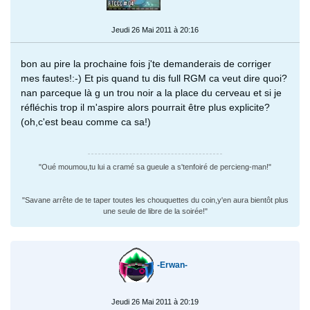
Jeudi 26 Mai 2011 à 20:16
bon au pire la prochaine fois j'te demanderais de corriger
mes fautes!:-) Et pis quand tu dis full RGM ca veut dire quoi?
nan parceque là g un trou noir a la place du cerveau et si je
réfléchis trop il m'aspire alors pourrait être plus explicite?
(oh,c'est beau comme ca sa!)
"Oué moumou,tu lui a cramé sa gueule a s'tenfoiré de percieng-man!"
"Savane arrête de te taper toutes les chouquettes du coin,y'en aura bientôt plus
une seule de libre de la soirée!"
-Erwan-
Jeudi 26 Mai 2011 à 20:19