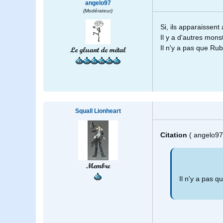
angelo97
(Modérateur)
Si, ils apparaissent
Il y a d'autres mons
Il n'y a pas que Rub
Le gluant de métal
Squall Lionheart
Citation
( angelo97
Membre
Il n'y a pas q