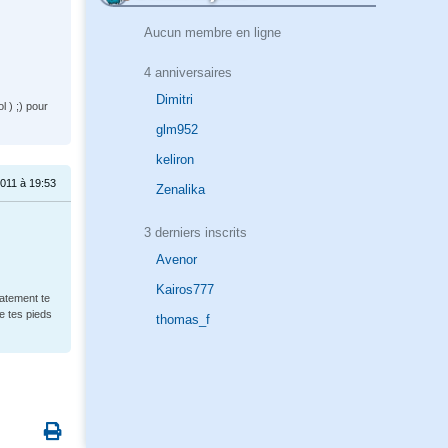
Aucun membre en ligne
4 anniversaires
Dimitri
l ) ;) pour
glm952
keliron
011 à 19:53
Zenalika
3 derniers inscrits
Avenor
Kairos777
iatement te
e tes pieds
thomas_f