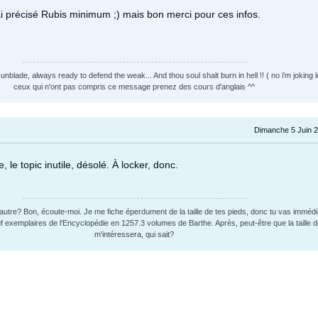
'ai précisé Rubis minimum ;) mais bon merci pour ces infos.
nblade, always ready to defend the weak... And thou soul shalt burn in hell !! ( no i'm joking lo
ceux qui n'ont pas compris ce message prenez des cours d'anglais ^^
Dimanche 5 Juin 2
, le topic inutile, désolé. À locker, donc.
i d'autre? Bon, écoute-moi. Je me fiche éperdument de la taille de tes pieds, donc tu vas imméd
f exemplaires de l'Encyclopédie en 1257.3 volumes de Barthe. Après, peut-être que la taille d
m'intéressera, qui sait?