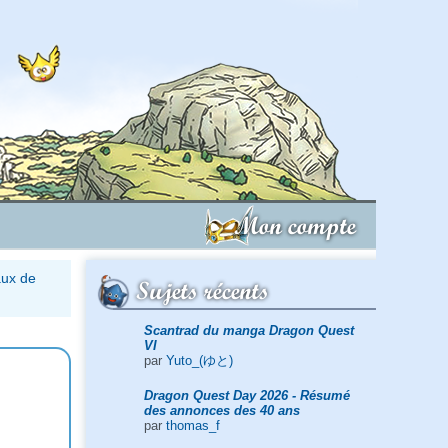
Mon compte
aux de
Sujets récents
Scantrad du manga Dragon Quest
VI
par
Yuto_(ゆと)
Dragon Quest Day 2026 - Résumé
des annonces des 40 ans
par
thomas_f