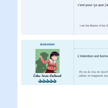
c'est pour ça que j
I am the Master of the Gu
drakonium
L'intention est bonne
Eh, toi, là. Oui, toi. Qu
Échec Socio-Culturel
calmer, et m'apporter neu