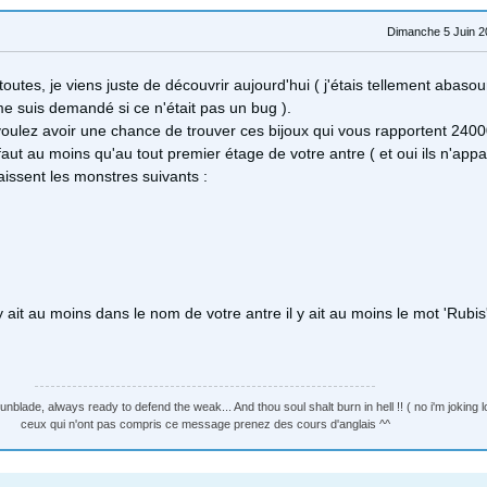
Dimanche 5 Juin 2
toutes, je viens juste de découvrir aujourd'hui ( j'étais tellement abasou
me suis demandé si ce n'était pas un bug ).
 voulez avoir une chance de trouver ces bijoux qui vous rapportent 2400
 faut au moins qu'au tout premier étage de votre antre ( et oui ils n'app
aissent les monstres suivants :
l y ait au moins dans le nom de votre antre il y ait au moins le mot 'Rubis
nblade, always ready to defend the weak... And thou soul shalt burn in hell !! ( no i'm joking lo
ceux qui n'ont pas compris ce message prenez des cours d'anglais ^^