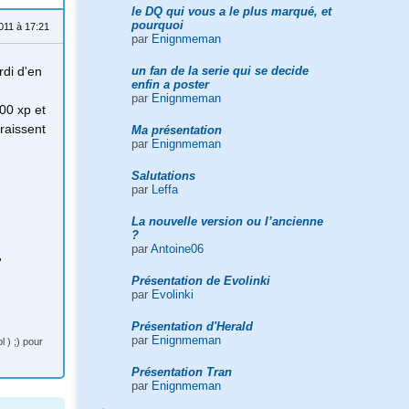
le DQ qui vous a le plus marqué, et
pourquoi
011 à 17:21
par
Enignmeman
un fan de la serie qui se decide
rdi d'en
enfin a poster
par
Enignmeman
00 xp et
araissent
Ma présentation
par
Enignmeman
Salutations
par
Leffa
La nouvelle version ou l’ancienne
?
par
Antoine06
'
Présentation de Evolinki
par
Evolinki
Présentation d'Herald
par
Enignmeman
l ) ;) pour
Présentation Tran
par
Enignmeman