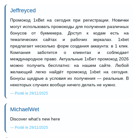
Jeffreyced
Промокод 1xBet на сегодня при регистрации. Новички
могут использовать промокоды для получения различных
бонусов от букмекера. Доступ к кодам есть на
тематических сайтах и рабочих зеркалах. 1xbet
предлагает несколько форм создания аккаунта: в 1 клик.
Компания заботится о клиентах и соблюдает
международное право. Актуальные 1хБет промокод 2026
можно получить бесплатно: на нашем сайте. Любой
желающий легко найдёт промокод 1xbet на сегодня.
Бонусы щедрые а условия их получения — реальные. В
некоторых случаях вообще ничего делать не нужно.
Posté le 29/11/2025
MichaelWet
Discover what’s new here
Posté le 29/11/2025