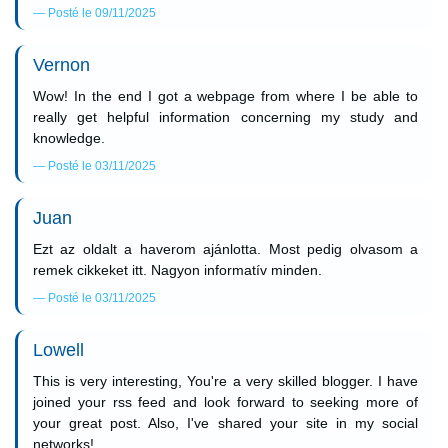
Posté le 09/11/2025
Vernon
Wow! In the end I got a webpage from where I be able to
really get helpful information concerning my study and
knowledge.
Posté le 03/11/2025
Juan
Ezt az oldalt a haverom ajánlotta. Most pedig olvasom a
remek cikkeket itt. Nagyon informatív minden.
Posté le 03/11/2025
Lowell
This is very interesting, You're a very skilled blogger. I have
joined your rss feed and look forward to seeking more of
your great post. Also, I've shared your site in my social
networks!