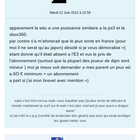
Mardi 12 Juin 2012 à 22:59
apparement la wiiu a une puissance similaire a la ps3 et la
xbox360.
par contre s'a m'etonerait que le jeux sorte en france (pour
moi il ne serat qu'au japon) désolé si je vous démoralise =(
etant donné qu'il était absent a l'E3 et vus le pris de
l'abonnement (surtout que la plupart des joueur de dqm sont
mineur ) moi je meux voit demander a mes parent un jeux wii
a 6O € minimum + un abonnement
a part si j'ai mon brevet avec mention =)
salut c'est moi corvus mais vous inquiéter pas j'ai plus envie de détruire le
monde maintenant je surf sur le web c'est plus marrant je joue aussi a dragon
quest
et j'ai créé la s.p.g (société de protection des gluant) que tous qui veule protéger
les gluant mette: vive