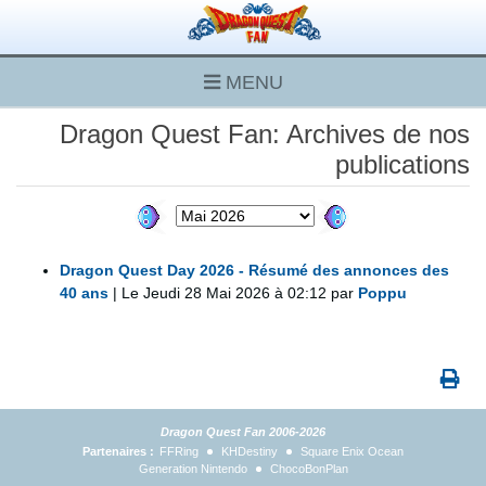
MENU
Dragon Quest Fan: Archives de nos
publications
Dragon Quest Day 2026 - Résumé des annonces des
40 ans
| Le Jeudi 28 Mai 2026 à 02:12 par
Poppu
Dragon Quest Fan 2006-2026
Partenaires :
FFRing
KHDestiny
Square Enix Ocean
Generation Nintendo
ChocoBonPlan