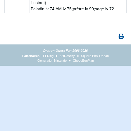
l'instant)
Paladin lv 74;AM lv 75;prêtre lv 90;sage lv 72
Dragon Quest Fan 2006-2026
Partenaires :
FFRing
KHDestiny
Square Enix Ocean
Generation Nintendo
ChocoBonPlan