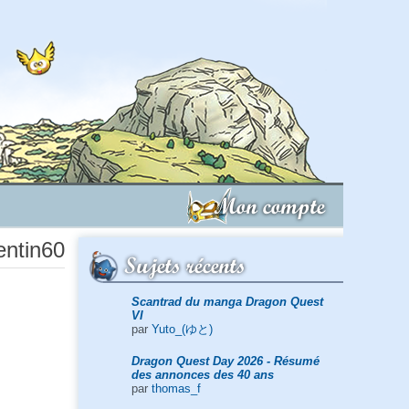
Mon compte
entin60
Sujets récents
Scantrad du manga Dragon Quest
VI
par
Yuto_(ゆと)
Dragon Quest Day 2026 - Résumé
des annonces des 40 ans
par
thomas_f