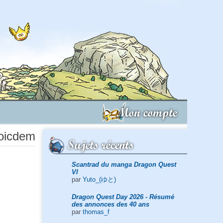
Mon compte
Loicdem
Sujets récents
Scantrad du manga Dragon Quest
VI
par
Yuto_(ゆと)
Dragon Quest Day 2026 - Résumé
des annonces des 40 ans
par
thomas_f