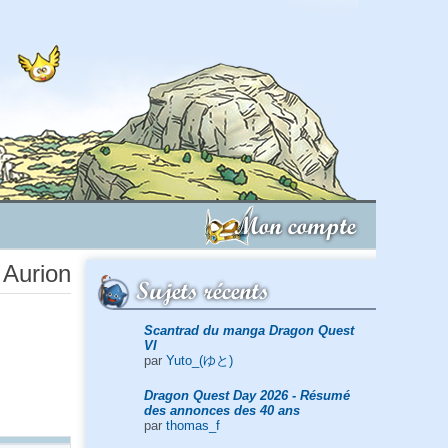
Mon compte
e Aurion
Sujets récents
Scantrad du manga Dragon Quest
VI
par
Yuto_(ゆと)
Dragon Quest Day 2026 - Résumé
des annonces des 40 ans
par
thomas_f