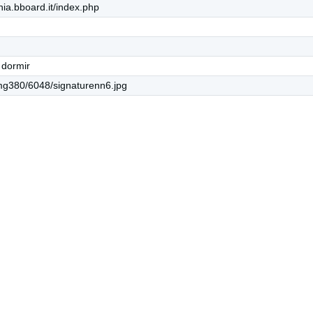
nia.bboard.it/index.php
 dormir
mg380/6048/signaturenn6.jpg