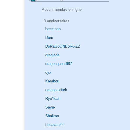
Aucun membre en ligne
13 anniversaires
bosstheo
Dom
DoRaGoONBoRu-Z2
draglade
dragonquest987
dyx
Karabou
omega-stitch
RyoYeah
Sayu-
Shaikan
titicavan22